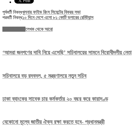
পূর্ববর্তী নিবন্ধ
খুলনায় ফাইভ রিংস সিমেন্টের বিক্রয় সভা
পরবর্তী নিবন্ধ
১০ দিনে দেশে এলো ৮১ কোটি ডলারের রেমিট্যান্স
সম্পর্কিত নিবন্ধ
লেখক থেকে আরো
‘আমরা জনগণের দাবি নিয়ে এসেছি’ সচিবালয়ের সামনে বিরোধীদলীয় নেতা
সচিবালয়ে বড় রদবদল, ৫ মন্ত্রণালয়ে নতুন সচিব
ঢাকা ব্যাংকের সাবেক চার কর্মকর্তার ২০ বছর করে কারাদণ্ড
যেকোনো মূল্যে জাতীয় ঐক্য রক্ষা করতে হবে- প্রধানমন্ত্রী