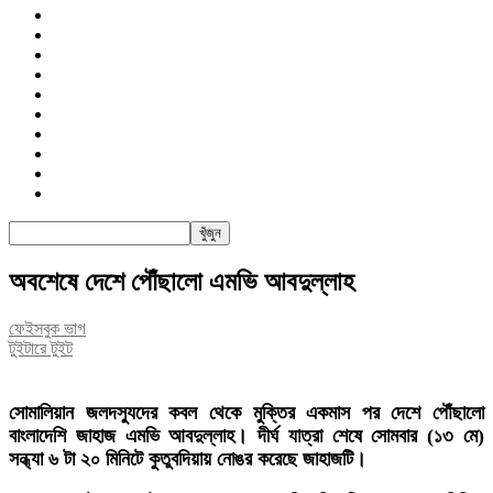
জাতীয়
রাজনীতি
সারাদেশ
আন্তর্জাতিক
খেলা
বিনোদন
তথ্য-প্রযুক্তি
সাক্ষাৎকার
অন্যান্য
পিএসআই
অবশেষে দেশে পৌঁছালো এমভি আবদুল্লাহ
ফেইসবুক ভাগ
টুইটারে টুইট
সোমালিয়ান জলদস্যুদের কবল থেকে মুক্তির একমাস পর দেশে পৌঁছালো
বাংলাদেশি জাহাজ এমভি আবদুল্লাহ। দীর্ঘ যাত্রা শেষে সোমবার (১৩ মে)
সন্ধ্যা ৬ টা ২০ মিনিটে কুতুবদিয়ায় নোঙর করেছে জাহাজটি।