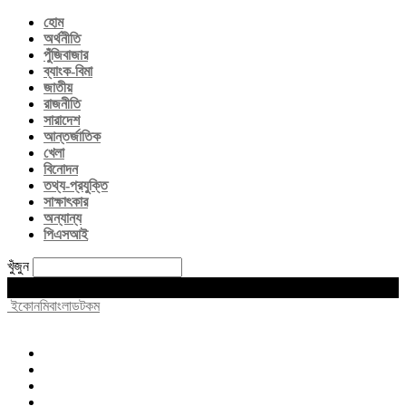
হোম
অর্থনীতি
পুঁজিবাজার
ব্যাংক-বিমা
জাতীয়
রাজনীতি
সারাদেশ
আন্তর্জাতিক
খেলা
বিনোদন
তথ্য-প্রযুক্তি
সাক্ষাৎকার
অন্যান্য
পিএসআই
খুঁজুন
Saturday, August 8, 2026
ইকোনমিবাংলাডটকম
হোম
অর্থনীতি
পুঁজিবাজার
ব্যাংক-বিমা