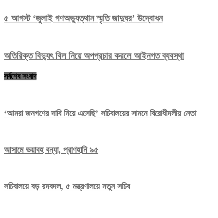
৫ আগস্ট ‘জুলাই গণঅভ্যুত্থান স্মৃতি জাদুঘর’ উদ্বোধন
অতিরিক্ত বিদ্যুৎ বিল নিয়ে অপপ্রচার করলে আইনগত ব্যবস্থা
সর্বশেষ সংবাদ
‘আমরা জনগণের দাবি নিয়ে এসেছি’ সচিবালয়ের সামনে বিরোধীদলীয় নেতা
আসামে ভয়াবহ বন্যা, প্রাণহানি ৯৫
সচিবালয়ে বড় রদবদল, ৫ মন্ত্রণালয়ে নতুন সচিব