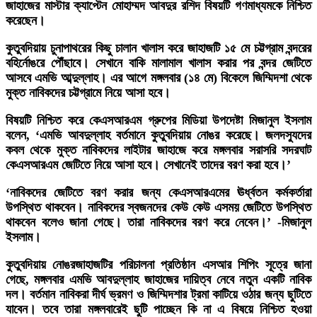
জাহাজের মাস্টার ক্যাপ্টেন মোহাম্মদ আবদুর রশিদ বিষয়টি গণমাধ্যমকে নিশ্চিত
করেছেন।
কুতুবদিয়ায় চুনাপাথরের কিছু চালান খালাস করে জাহাজটি ১৫ মে চট্টগ্রাম বন্দরের
বহির্নোঙরে পৌঁছাবে। সেখানে বাকি মালামাল খালাস করার পর বন্দর জেটিতে
আসবে এমভি আব্দুল্লাহ। এর আগে মঙ্গলবার (১৪ মে) বিকেলে জিম্মিদশা থেকে
মুক্ত নাবিকদের চট্টগ্রামে নিয়ে আসা হবে।
বিষয়টি নিশ্চিত করে কেএসআরএম গ্রুপের মিডিয়া উপদেষ্টা মিজানুল ইসলাম
বলেন, ‘এমভি আবদুল্লাহ বর্তমানে কুতুবদিয়ায় নোঙর করেছে। জলদস্যুদের
কবল থেকে মুক্ত নাবিকদের লাইটার জাহাজে করে মঙ্গলবার সরাসরি সদরঘাট
কেএসআরএম জেটিতে নিয়ে আসা হবে। সেখানেই তাদের বরণ করা হবে।’
‘নাবিকদের জেটিতে বরণ করার জন্য কেএসআরএমের ঊর্ধ্বতন কর্মকর্তারা
উপস্থিত থাকবেন। নাবিকদের স্বজনদের কেউ কেউ এসময় জেটিতে উপস্থিত
থাকবেন বলেও জানা গেছে। তারা নাবিকদের বরণ করে নেবেন।’ -মিজানুল
ইসলাম।
কুতুবদিয়ায় নোঙরজাহাজটির পরিচালনা প্রতিষ্ঠান এসআর শিপিং সূত্রে জানা
গেছে, মঙ্গলবার এমভি আবদুল্লাহ জাহাজের দায়িত্ব নেবে নতুন একটি নাবিক
দল। বর্তমান নাবিকরা দীর্ঘ ভ্রমণ ও জিম্মিদশার ট্রমা কাটিয়ে ওঠার জন্য ছুটিতে
যাবেন। তবে তারা মঙ্গলবারেই ছুটি পাচ্ছেন কি না এ বিষয়ে নিশ্চিত হওয়া