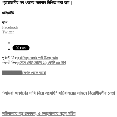
প্রয়োজনীয় সব ধরনের সমাধান নিশ্চিত করা হবে।
এস্এইচ
ভাগ
Facebook
Twitter
পূর্ববর্তী নিবন্ধ
বাণিজ্য মেলার পর্দা উঠছে আজ
পরবর্তী নিবন্ধ
দেশে মোট ভোটার ১২ কোটি ৩৬ লাখ
সম্পর্কিত নিবন্ধ
লেখক থেকে আরো
‘আমরা জনগণের দাবি নিয়ে এসেছি’ সচিবালয়ের সামনে বিরোধীদলীয় নেতা
সচিবালয়ে বড় রদবদল, ৫ মন্ত্রণালয়ে নতুন সচিব