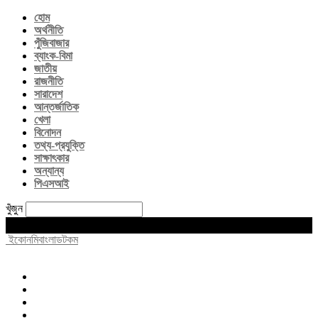
হোম
অর্থনীতি
পুঁজিবাজার
ব্যাংক-বিমা
জাতীয়
রাজনীতি
সারাদেশ
আন্তর্জাতিক
খেলা
বিনোদন
তথ্য-প্রযুক্তি
সাক্ষাৎকার
অন্যান্য
পিএসআই
খুঁজুন
Friday, August 7, 2026
ইকোনমিবাংলাডটকম
হোম
অর্থনীতি
পুঁজিবাজার
ব্যাংক-বিমা