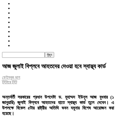
জাতীয়
রাজনীতি
সারাদেশ
আন্তর্জাতিক
খেলা
বিনোদন
তথ্য-প্রযুক্তি
সাক্ষাৎকার
অন্যান্য
পিএসআই
আজ জুলাই বিপ্লবে আহতদের দেওয়া হবে স্বাস্থ্য কার্ড
ফেইসবুক ভাগ
টুইটারে টুইট
অন্তর্বর্তী সরকারের প্রধান উপদেষ্টা ড. মুহাম্মদ ইউনূস আজ বুধবার (১
জানুয়ারি) জুলাই বিপ্লবে আহতদের হাতে স্বাস্থ্য কার্ড তুলে দেবেন। এ
উপলক্ষে বিকেল ৫টায় রাষ্ট্রীয় অতিথি ভবন যমুনায় বিশেষ আয়োজন করা
হয়েছে।