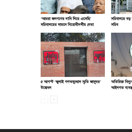
‘আমরা জনগণের দাবি নিয়ে এসেছি’
সচিবালয়ে বড় র
সচিবালয়ের সামনে বিরোধীদলীয় নেতা
সচিব
৫ আগস্ট ‘জুলাই গণঅভ্যুত্থান স্মৃতি জাদুঘর’
অতিরিক্ত বিদ্
উদ্বোধন
আইনগত ব্যবস্থ