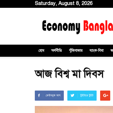
Saturday, August 8, 2026
ইকোনমিবাংলাডটকম
হোম
অর্থনীতি
পুঁজিবাজার
ব্যাংক-বিমা
জ
আজ বিশ্ব মা দিবস
ফেইসবুক ভাগ
টুইটারে টুইট