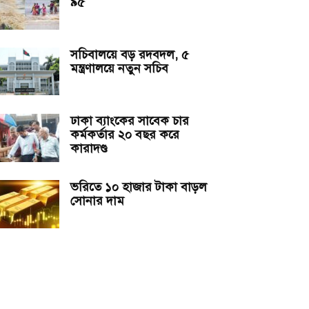
৯৫
সচিবালয়ে বড় রদবদল, ৫
মন্ত্রণালয়ে নতুন সচিব
ঢাকা ব্যাংকের সাবেক চার
কর্মকর্তার ২০ বছর করে
কারাদণ্ড
ভরিতে ১০ হাজার টাকা বাড়ল
সোনার দাম