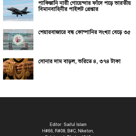
পাকিস্তানি নারী গোয়েন্দার ফাঁদে পড়ে ভারতীয়
বিমানবাহিনীর পাইলট গ্রেপ্তার
শেয়ারবাজারে বন্ধ কোম্পানির সংখ্যা বেড়ে ৩৫
সোনার দাম বাড়ল, ভরিতে ৪, ৩৭৪ টাকা
Editor: Saiful Islam
H#66, R#08, B#C, Niketon,