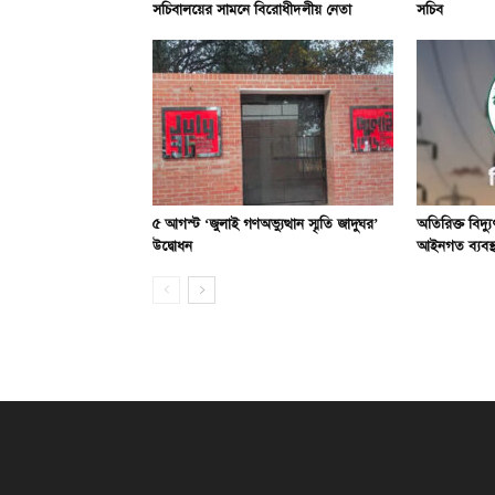
সচিবালয়ের সামনে বিরোধীদলীয় নেতা
সচিব
৫ আগস্ট ‘জুলাই গণঅভ্যুত্থান স্মৃতি জাদুঘর’
অতিরিক্ত বিদ্
উদ্বোধন
আইনগত ব্যবস্থ