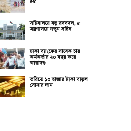
৯৫
সচিবালয়ে বড় রদবদল, ৫
মন্ত্রণালয়ে নতুন সচিব
ঢাকা ব্যাংকের সাবেক চার
কর্মকর্তার ২০ বছর করে
কারাদণ্ড
ভরিতে ১০ হাজার টাকা বাড়ল
সোনার দাম