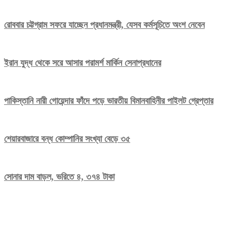
রোববার চট্টগ্রাম সফরে যাচ্ছেন প্রধানমন্ত্রী, যেসব কর্মসূচিতে অংশ নেবেন
ইরান যুদ্ধ থেকে সরে আসার পরামর্শ মার্কিন সেনাপ্রধানের
পাকিস্তানি নারী গোয়েন্দার ফাঁদে পড়ে ভারতীয় বিমানবাহিনীর পাইলট গ্রেপ্তার
শেয়ারবাজারে বন্ধ কোম্পানির সংখ্যা বেড়ে ৩৫
সোনার দাম বাড়ল, ভরিতে ৪, ৩৭৪ টাকা