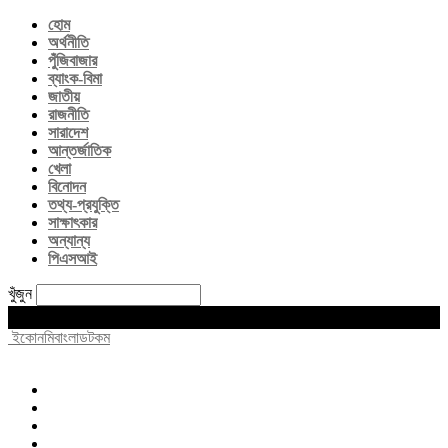
হোম
অর্থনীতি
পুঁজিবাজার
ব্যাংক-বিমা
জাতীয়
রাজনীতি
সারাদেশ
আন্তর্জাতিক
খেলা
বিনোদন
তথ্য-প্রযুক্তি
সাক্ষাৎকার
অন্যান্য
পিএসআই
খুঁজুন
Saturday, August 8, 2026
ইকোনমিবাংলাডটকম
হোম
অর্থনীতি
পুঁজিবাজার
ব্যাংক-বিমা