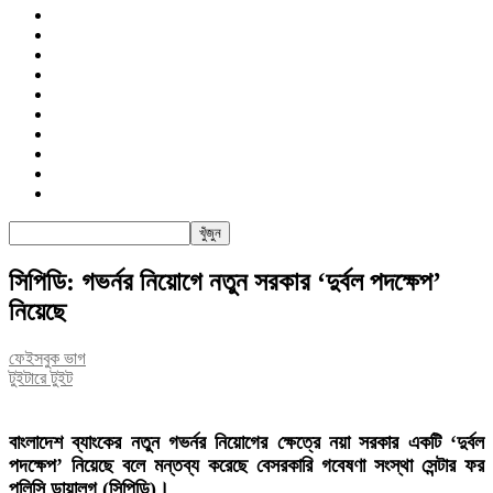
জাতীয়
রাজনীতি
সারাদেশ
আন্তর্জাতিক
খেলা
বিনোদন
তথ্য-প্রযুক্তি
সাক্ষাৎকার
অন্যান্য
পিএসআই
সিপিডি: গভর্নর নিয়োগে নতুন সরকার ‘দুর্বল পদক্ষেপ’
নিয়েছে
ফেইসবুক ভাগ
টুইটারে টুইট
বাংলাদেশ ব্যাংকের নতুন গভর্নর নিয়োগের ক্ষেত্রে নয়া সরকার একটি ‘দুর্বল
পদক্ষেপ’ নিয়েছে বলে মন্তব্য করেছে বেসরকারি গবেষণা সংস্থা সেন্টার ফর
পলিসি ডায়ালগ (সিপিডি)।