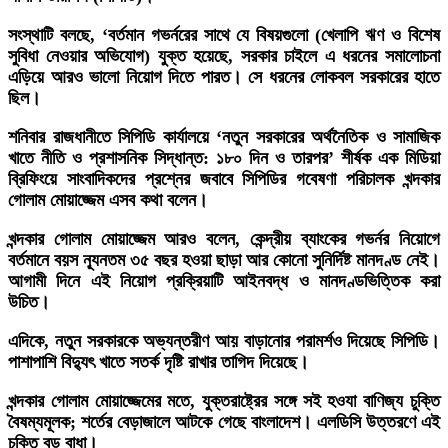
সংস্থাটি বলছে, ‘বর্তমান গভর্নরের সাথে যে বিষয়গুলো (খেলাপি ঋণ ও বিশেষ
সুবিধা নেওয়ার অভিযোগ) যুক্ত হয়েছে, সরকার চাইলে এ ধরনের সমালোচনা
এড়িয়ে আরও ভালো নিয়োগ দিতে পারত। সে ধরনের লোকবল সরকারের হাতে
ছিল।
শনিবার রাজধানীতে সিপিডি কার্যালয়ে ‘নতুন সরকারের অর্থনৈতিক ও সামাজিক
খাতে নীতি ও প্রশাসনিক সিদ্ধান্ত: ১৮০ দিন ও তারপর’ শীর্ষক এক মিডিয়া
ব্রিফিংয়ে সাংবাদিকদের প্রশ্নের জবাবে সিপিডির গবেষণা পরিচালক খন্দকার
গোলাম মোয়াজ্জেম এসব কথা বলেন।
খন্দকার গোলাম মোয়াজ্জেম আরও বলেন, কেন্দ্রীয় ব্যাংকের গভর্নর নিয়োগে
বর্তমানে বয়স ন্যূনতম ৩৫ বছর হওয়া ছাড়া আর কোনো সুনির্দিষ্ট মানদণ্ড নেই।
আগামী দিনে এই নিয়োগ প্রক্রিয়াটি আইনবদ্ধ ও মানদণ্ডভিত্তিক করা
উচিত।
এদিকে, নতুন সরকারকে অভ্যন্তরীণ আয় বাড়ানোর পরামর্শও দিয়েছে সিপিডি।
পাশাপাশি বিদ্যুৎ খাতে সতর্ক দৃষ্টি রাখার তাগিদ দিয়েছে।
খন্দকার গোলাম মোয়াজ্জেমের মতে, যুক্তরাষ্ট্রের সঙ্গে সই হওযা বাণিজ্য চুক্তি
বৈষম্যমূলক; শর্তের বেড়াজালে আটকে গেছে বাংলাদেশ। এলডিসি উত্তরণে এই
চুক্তি বড় বাধা।