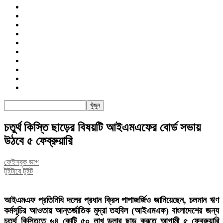
জাতীয়
রাজনীতি
সারাদেশ
আন্তর্জাতিক
খেলা
বিনোদন
তথ্য-প্রযুক্তি
সাক্ষাৎকার
অন্যান্য
পিএসআই
চতুর্থ কিস্তি ছাড়ের বিষয়টি আইএমএফের বোর্ড সভায়
উঠবে ৫ ফেব্রুয়ারি
ফেইসবুক ভাগ
টুইটারে টুইট
আইএমএফ প্রতিনিধি দলের প্রধান ক্রিস পাপাজর্জিও জানিয়েছেন, চলমান ঋণ
কর্মসূচির আওতায় আন্তর্জাতিক মুদ্রা তহবিল (আইএমএফ) বাংলাদেশের জন্য
চতুর্থ কিস্তিতে ৬৪ কোটি ৫০ লাখ ডলার ছাড় করতে আগামী ৫ ফেব্রুয়ারি