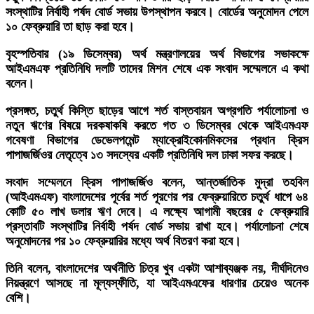
সংস্থাটির নির্বাহী পর্ষদ বোর্ড সভায় উপস্থাপন করবে। বোর্ডের অনুমোদন পেলে
১০ ফেব্রুয়ারি তা ছাড় করা হবে।
বৃহস্পতিবার (১৯ ডিসেম্বর) অর্থ মন্ত্রণালয়ের অর্থ বিভাগের সভাকক্ষে
আইএমএফ প্রতিনিধি দলটি তাদের মিশন শেষে এক সংবাদ সম্মেলনে এ কথা
বলেন।
প্রসঙ্গত, চতুর্থ কিস্তি ছাড়ের আগে শর্ত বাস্তবায়ন অগ্রগতি পর্যালোচনা ও
নতুন ঋণের বিষয়ে দরকষাকষি করতে গত ৩ ডিসেম্বর থেকে আইএমএফ
গবেষণা বিভাগের ডেভেলপমেন্ট ম্যাক্রোইকোনমিকসের প্রধান ক্রিস
পাপাজর্জিওর নেতৃত্বে ১৩ সদস্যের একটি প্রতিনিধি দল ঢাকা সফর করছে।
সংবাদ সম্মেলনে ক্রিস পাপাজর্জিও বলেন, আন্তর্জাতিক মুদ্রা তহবিল
(আইএমএফ) বাংলাদেশের পূর্বের শর্ত পূরণের পর ফেব্রুয়ারিতে চতুর্থ ধাপে ৬৪
কোটি ৫০ লাখ ডলার ঋণ দেবে। এ লক্ষ্যে আগামী বছরের ৫ ফেব্রুয়ারি
প্রস্তাবটি সংস্থাটির নির্বাহী পর্ষদ বোর্ড সভায় রাখা হবে। পর্যালোচনা শেষে
অনুমোদনের পর ১০ ফেব্রুয়ারির মধ্যে অর্থ বিতরণ করা হবে।
তিনি বলেন, বাংলাদেশের অর্থনীতি চিত্র খুব একটা আশাব্যঞ্জক নয়, দীর্ঘদিনেও
নিয়ন্ত্রণে আসছে না মূল্যস্ফীতি, যা আইএমএফের ধারণার চেয়েও অনেক
বেশি।