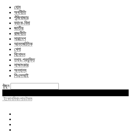
হোম
অর্থনীতি
পুঁজিবাজার
ব্যাংক-বিমা
জাতীয়
রাজনীতি
সারাদেশ
আন্তর্জাতিক
খেলা
বিনোদন
তথ্য-প্রযুক্তি
সাক্ষাৎকার
অন্যান্য
পিএসআই
খুঁজুন
Saturday, August 8, 2026
ইকোনমিবাংলাডটকম
হোম
অর্থনীতি
পুঁজিবাজার
ব্যাংক-বিমা