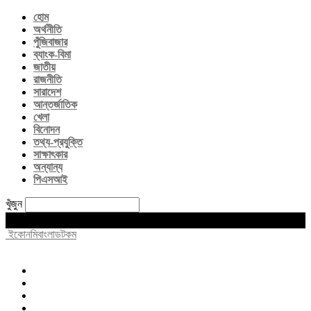
হোম
অর্থনীতি
পুঁজিবাজার
ব্যাংক-বিমা
জাতীয়
রাজনীতি
সারাদেশ
আন্তর্জাতিক
খেলা
বিনোদন
তথ্য-প্রযুক্তি
সাক্ষাৎকার
অন্যান্য
পিএসআই
খুঁজুন
Friday, August 7, 2026
ইকোনমিবাংলাডটকম
হোম
অর্থনীতি
পুঁজিবাজার
ব্যাংক-বিমা