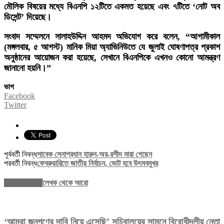
মৌলিক বিষয়ের মধ্যে বিএনপি ১২টিতে একমত হয়েছে এবং ৭টিতে ‘নোট অব
ডিসেন্ট’ দিয়েছে।
সংবাদ সম্মেলনে সালাহউদ্দিন আহমদ অভিযোগ করে বলেন, “আগামীকাল
(মঙ্গলবার, ৫ আগস্ট) মানিক মিয়া অ্যাভিনিউতে যে জুলাই ঘোষণাপত্র প্রকাশ
অনুষ্ঠানের আয়োজন করা হয়েছে, সেখানে বিএনপিকে এখনও কোনো আমন্ত্রণ
জানানো হয়নি।”
ভাগ
Facebook
Twitter
পূর্ববর্তী নিবন্ধ
সাবেক সেনাপ্রধান হারুন-অর-রশীদ মারা গেছেন
পরবর্তী নিবন্ধ
ফেব্রুয়ারিতে জাতীয় নির্বাচন, ভোট হবে উৎসবমুখর
সম্পর্কিত নিবন্ধ
লেখক থেকে আরো
‘আমরা জনগণের দাবি নিয়ে এসেছি’ সচিবালয়ের সামনে বিরোধীদলীয় নেতা