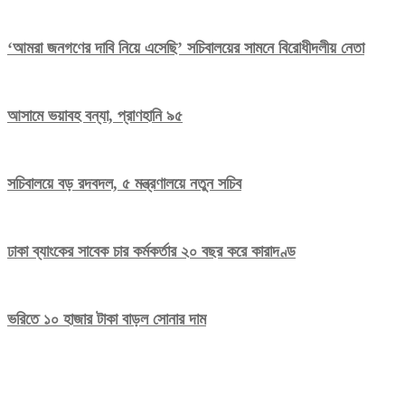
‘আমরা জনগণের দাবি নিয়ে এসেছি’ সচিবালয়ের সামনে বিরোধীদলীয় নেতা
আসামে ভয়াবহ বন্যা, প্রাণহানি ৯৫
সচিবালয়ে বড় রদবদল, ৫ মন্ত্রণালয়ে নতুন সচিব
ঢাকা ব্যাংকের সাবেক চার কর্মকর্তার ২০ বছর করে কারাদণ্ড
ভরিতে ১০ হাজার টাকা বাড়ল সোনার দাম
Editor: Saiful Islam
H#66, R#08, B#C, Niketon,
Gulshan-1, Dhaka-1212.