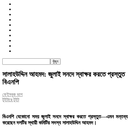
জাতীয়
রাজনীতি
সারাদেশ
আন্তর্জাতিক
খেলা
বিনোদন
তথ্য-প্রযুক্তি
সাক্ষাৎকার
অন্যান্য
পিএসআই
সালাহউদ্দিন আহমদ: জুলাই সনদে স্বাক্ষর করতে প্রস্তুত
বিএনপি
ফেইসবুক ভাগ
টুইটারে টুইট
বিএনপি যেকোনো সময় জুলাই সনদে স্বাক্ষর করতে প্রস্তুত—এমন মন্তব্য
করেছেন দলটির স্থায়ী কমিটির সদস্য সালাহউদ্দিন আহমদ।