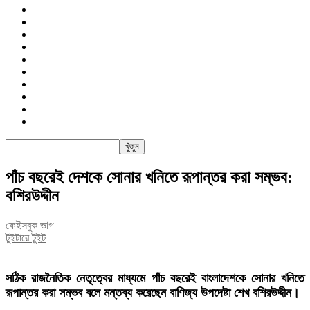
জাতীয়
রাজনীতি
সারাদেশ
আন্তর্জাতিক
খেলা
বিনোদন
তথ্য-প্রযুক্তি
সাক্ষাৎকার
অন্যান্য
পিএসআই
পাঁচ বছরেই দেশকে সোনার খনিতে রূপান্তর করা সম্ভব:
বশিরউদ্দীন
ফেইসবুক ভাগ
টুইটারে টুইট
সঠিক রাজনৈতিক নেতৃত্বের মাধ্যমে পাঁচ বছরেই বাংলাদেশকে সোনার খনিতে
রূপান্তর করা সম্ভব বলে মন্তব্য করেছেন বাণিজ্য উপদেষ্টা শেখ বশিরউদ্দীন।