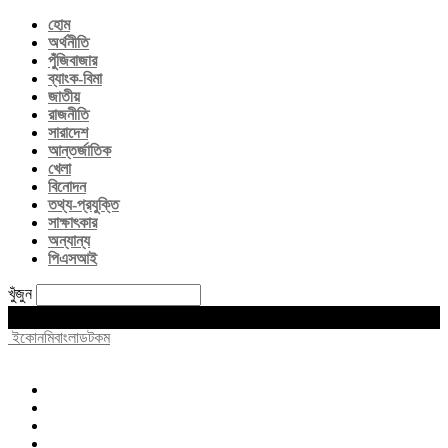
হোম
অর্থনীতি
পুঁজিবাজার
ব্যাংক-বিমা
জাতীয়
রাজনীতি
সারাদেশ
আন্তর্জাতিক
খেলা
বিনোদন
তথ্য-প্রযুক্তি
সাক্ষাৎকার
অন্যান্য
পিএসআই
খুঁজুন
Sunday, August 9, 2026
ইকোনমিবাংলাডটকম
হোম
অর্থনীতি
পুঁজিবাজার
ব্যাংক-বিমা