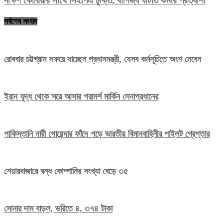
দক্ষিণ কোরিয়ার সাথে সিইপিএ চুক্তি, বাণিজ্য ঘাটতি কমার প্রত্যাশা
সর্বশেষ সংবাদ
রোববার চট্টগ্রাম সফরে যাচ্ছেন প্রধানমন্ত্রী, যেসব কর্মসূচিতে অংশ নেবেন
ইরান যুদ্ধ থেকে সরে আসার পরামর্শ মার্কিন সেনাপ্রধানের
পাকিস্তানি নারী গোয়েন্দার ফাঁদে পড়ে ভারতীয় বিমানবাহিনীর পাইলট গ্রেপ্তার
শেয়ারবাজারে বন্ধ কোম্পানির সংখ্যা বেড়ে ৩৫
সোনার দাম বাড়ল, ভরিতে ৪, ৩৭৪ টাকা