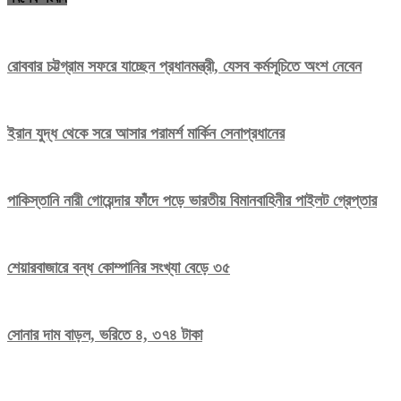
রোববার চট্টগ্রাম সফরে যাচ্ছেন প্রধানমন্ত্রী, যেসব কর্মসূচিতে অংশ নেবেন
ইরান যুদ্ধ থেকে সরে আসার পরামর্শ মার্কিন সেনাপ্রধানের
পাকিস্তানি নারী গোয়েন্দার ফাঁদে পড়ে ভারতীয় বিমানবাহিনীর পাইলট গ্রেপ্তার
শেয়ারবাজারে বন্ধ কোম্পানির সংখ্যা বেড়ে ৩৫
সোনার দাম বাড়ল, ভরিতে ৪, ৩৭৪ টাকা
Editor: Saiful Islam
H#66, R#08, B#C, Niketon,
Gulshan-1, Dhaka-1212.