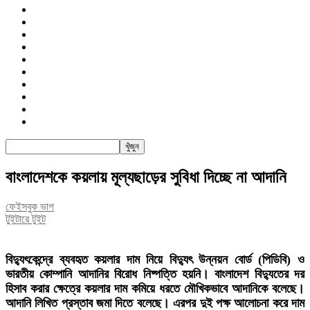
জাতীয়
রাজনীতি
সারাদেশ
আন্তর্জাতিক
খেলা
বিনোদন
তথ্য-প্রযুক্তি
সাক্ষাৎকার
অন্যান্য
পিএসআই
বাংলাদেশকে কয়লায় মূল্যছাড়ের সুবিধা দিচ্ছে না আদানি
ফেইসবুক ভাগ
টুইটারে টুইট
বিদ্যুৎকেন্দ্রে ব্যবহৃত কয়লার দাম নিয়ে বিদ্যুৎ উন্নয়ন বোর্ড (পিডিবি) ও
ভারতীয় কোম্পানি আদানির বিরোধ নিষ্পত্তি হয়নি। বাংলাদেশ বিদ্যুতের দর
হিসাব করার ক্ষেত্রে কয়লার দাম কমিয়ে ধরতে মৌখিকভাবে আদানিকে বলেছে।
আদানি লিখিত প্রস্তাব জমা দিতে বলেছে। এরপর দুই পক্ষ আলোচনা করে দাম