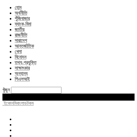
হোম
অর্থনীতি
পুঁজিবাজার
ব্যাংক-বিমা
জাতীয়
রাজনীতি
সারাদেশ
আন্তর্জাতিক
খেলা
বিনোদন
তথ্য-প্রযুক্তি
সাক্ষাৎকার
অন্যান্য
পিএসআই
খুঁজুন
Sunday, August 9, 2026
ইকোনমিবাংলাডটকম
হোম
অর্থনীতি
পুঁজিবাজার
ব্যাংক-বিমা