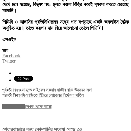
দেখে মনে হয়েছে, বিদ্যুৎ নয়; মূলত কয়লা বিক্রি করেই ব্যবসা করতে চেয়েছে
আদানি।
পিডিবি ও আদানির প্রতিনিধিদলের মধ্যে গত সপ্তাহে একটি অনলাইন বৈঠক
অনুষ্ঠিত হয়। তাতে কয়লার দাম নিয়ে আলোচনা তোলে পিডিবি।
এসএইচ
ভাগ
Facebook
Twitter
পূর্ববর্তী নিবন্ধ
ডায়মন্ড লাইফের স্কয়ার মাস্টার বাড়ি উন্নয়ন সভা
পরবর্তী নিবন্ধ
সিএনজিতে মিটারে চলাচলের নির্দেশনা বাতিল
সম্পর্কিত নিবন্ধ
লেখক থেকে আরো
শেয়ারবাজারে বন্ধ কোম্পানির সংখ্যা বেড়ে ৩৫