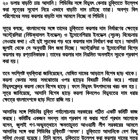
২০ ডলার বাড়তি চায় আদানি। পিডিবির সঙ্গে বিদ্যুৎ কেনার চুক্তিতে উল্লেখ
করা সূত্রের সুযোগ নিয়ে এভাবে বাড়তি দাম চাইছে তারা। অবশ্য বিল
পরিশোধের সময় কয়লার বাড়তি দাম আমলে নিচ্ছে না পিডিবি।
সূত্র বলছে, বাংলাদেশের সঙ্গে তাদের চুক্তিতে কয়লার দাম নির্ধারণের ক্ষেত্রে
অস্ট্রেলিয়া (নিউক্যাসল ইনডেক্স) ও ইন্দোনেশিয়ার ইনডেক্স (সূচক) বিবেচনায়
নেওয়ার কথা। এই দুই সূচকের গড় ধরে কয়লার দাম নির্ধারণ করা হবে। আদানি
জুলাই থেকে সে অনুযায়ী বিল জমা দিচ্ছে। অস্ট্রেলিয়া ও ইন্দোনেশিয়া বিশ্বে
কয়লার বড় রপ্তানিকারক। তাদের কয়লার দাম নিয়মিত অনলাইন সূচকে প্রকাশ
করা হয়।
তবে সংশ্লিষ্ট ব্যক্তিরা জানিয়েছেন, ঘোষিত দামের আড়ালে বিশেষ ছাড় থাকে।
কয়লা কেনার সময় সমঝোতার ওপর ছাড়ের বিষয়টি নির্ভর করে। পায়রা
বিদ্যুৎকেন্দ্র কয়লা কেনে বিশেষ ছাড়ে। ফলে বিদ্যুৎ উৎপাদনের খরচ কম হয়।
সূত্র জানিয়েছে, আদানি বিশেষ ছাড়ে কয়লা কিনলেও বিদ্যুতের দাম ধরার
ক্ষেত্রে বাংলাদেশকে ছাড় দিতে রাজি নয়।
আদানির সঙ্গে পিডিবির চুক্তি পর্যালোচনায় সরকারের গঠিত একটি কমিটি কাজ
করছে। কমিটির একজন সদস্য নাম প্রকাশ না করার শর্তে প্রথম আলোকে
বলেন, জুলাই গণ-অভ্যুত্থানে ক্ষমতাচ্যুত আওয়ামী লীগ সরকারের আমলে
আদানির সঙ্গে করা পিডিবির চুক্তিটি ‘অসম’। চুক্তিতে আদানিকে বেশ কিছু
সুবিধা দেওয়া হয়েছে। তিনি বলেন, চুক্তিতে উল্লেখ করা কয়লার দামের সূত্র