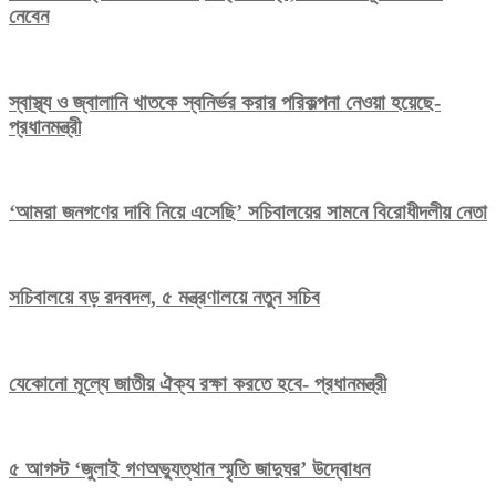
নেবেন
স্বাস্থ্য ও জ্বালানি খাতকে স্বনির্ভর করার পরিকল্পনা নেওয়া হয়েছে-
প্রধানমন্ত্রী
‘আমরা জনগণের দাবি নিয়ে এসেছি’ সচিবালয়ের সামনে বিরোধীদলীয় নেতা
সচিবালয়ে বড় রদবদল, ৫ মন্ত্রণালয়ে নতুন সচিব
যেকোনো মূল্যে জাতীয় ঐক্য রক্ষা করতে হবে- প্রধানমন্ত্রী
৫ আগস্ট ‘জুলাই গণঅভ্যুত্থান স্মৃতি জাদুঘর’ উদ্বোধন