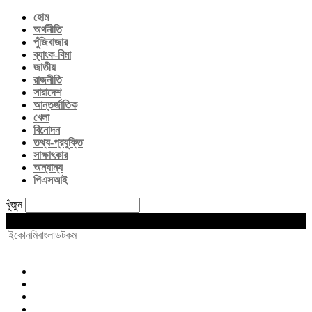
হোম
অর্থনীতি
পুঁজিবাজার
ব্যাংক-বিমা
জাতীয়
রাজনীতি
সারাদেশ
আন্তর্জাতিক
খেলা
বিনোদন
তথ্য-প্রযুক্তি
সাক্ষাৎকার
অন্যান্য
পিএসআই
খুঁজুন
Sunday, August 9, 2026
ইকোনমিবাংলাডটকম
হোম
অর্থনীতি
পুঁজিবাজার
ব্যাংক-বিমা