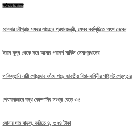
সর্বশেষ সংবাদ
রোববার চট্টগ্রাম সফরে যাচ্ছেন প্রধানমন্ত্রী, যেসব কর্মসূচিতে অংশ নেবেন
ইরান যুদ্ধ থেকে সরে আসার পরামর্শ মার্কিন সেনাপ্রধানের
পাকিস্তানি নারী গোয়েন্দার ফাঁদে পড়ে ভারতীয় বিমানবাহিনীর পাইলট গ্রেপ্তার
শেয়ারবাজারে বন্ধ কোম্পানির সংখ্যা বেড়ে ৩৫
সোনার দাম বাড়ল, ভরিতে ৪, ৩৭৪ টাকা
Editor: Saiful Islam