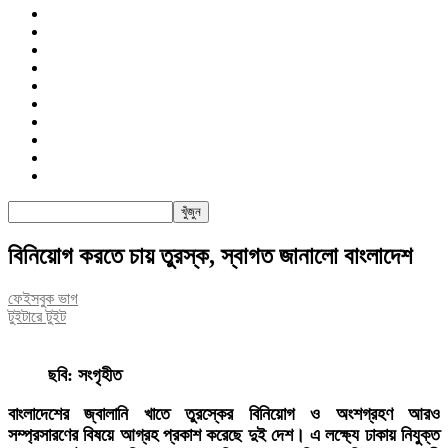
জাতীয়
রাজনীতি
সারাদেশ
আন্তর্জাতিক
খেলা
বিনোদন
তথ্য-প্রযুক্তি
সাক্ষাৎকার
অন্যান্য
পিএসআই
বিনিয়োগ করতে চায় তুরস্ক, স্বাগত জানালো বাংলাদেশ
ফেইসবুক ভাগ
টুইটারে টুইট
ছবি: সংগৃহীত
বাংলাদেশের জ্বালানি খাতে তুরস্কের বিনিয়োগ ও অংশগ্রহণ আরও
সম্প্রসারণের বিষয়ে আগ্রহ প্রকাশ করেছে দুই দেশ। এ লক্ষ্যে ঢাকায় নিযুক্ত