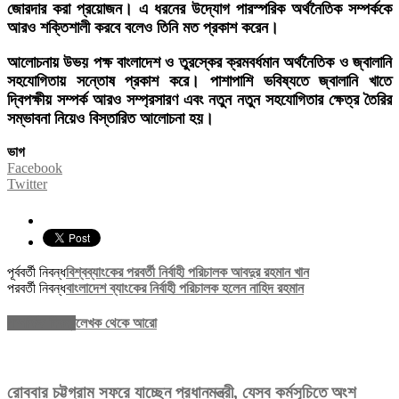
জোরদার করা প্রয়োজন। এ ধরনের উদ্যোগ পারস্পরিক অর্থনৈতিক সম্পর্ককে
আরও শক্তিশালী করবে বলেও তিনি মত প্রকাশ করেন।
আলোচনায় উভয় পক্ষ বাংলাদেশ ও তুরস্কের ক্রমবর্ধমান অর্থনৈতিক ও জ্বালানি
সহযোগিতায় সন্তোষ প্রকাশ করে। পাশাপাশি ভবিষ্যতে জ্বালানি খাতে
দ্বিপক্ষীয় সম্পর্ক আরও সম্প্রসারণ এবং নতুন নতুন সহযোগিতার ক্ষেত্র তৈরির
সম্ভাবনা নিয়েও বিস্তারিত আলোচনা হয়।
ভাগ
Facebook
Twitter
পূর্ববর্তী নিবন্ধ
বিশ্বব্যাংকের পরবর্তী নির্বাহী পরিচালক আবদুর রহমান খান
পরবর্তী নিবন্ধ
বাংলাদেশ ব্যাংকের নির্বাহী পরিচালক হলেন নাহিদ রহমান
সম্পর্কিত নিবন্ধ
লেখক থেকে আরো
রোববার চট্টগ্রাম সফরে যাচ্ছেন প্রধানমন্ত্রী, যেসব কর্মসূচিতে অংশ