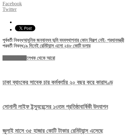
Facebook
Twitter
পূর্ববর্তী নিবন্ধ
আধুনিক জনবান্ধব ভূমি ব্যবস্থাপনার কোন বিকল্প নেই- প্রধানমন্ত্রী
পরবর্তী নিবন্ধ
১৯ দিনেই রেমিট্যান্স এলো ২৪৮ কোটি ডলার
সম্পর্কিত নিবন্ধ
লেখক থেকে আরো
ঢাকা ব্যাংকের সাবেক চার কর্মকর্তার ২০ বছর করে কারাদণ্ড
সোনালী লাইফ ইন্স্যুরেন্সের ১৩তম প্রতিষ্ঠাবার্ষিকী উদযাপন
জুলাই মাসে ৩৫ হাজার কোটি টাকার রেমিট্যান্স এসেছে