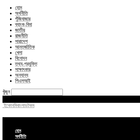
হোম
অর্থনীতি
পুঁজিবাজার
ব্যাংক-বিমা
জাতীয়
রাজনীতি
সারাদেশ
আন্তর্জাতিক
খেলা
বিনোদন
তথ্য-প্রযুক্তি
সাক্ষাৎকার
অন্যান্য
পিএসআই
খুঁজুন
Friday, August 7, 2026
ইকোনমিবাংলাডটকম
হোম
অর্থনীতি