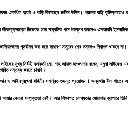
ায় একাধিক ফ্ল্যাট ও বাড়ি কিনেছেন জসিম উদ্দিন। গ্রামের বাড়ি কুমিল্লাতেও র
।
য়া জীবনবৃত্তান্তে নিজেকে উচ্চ মাধ্যমিক পাস উল্লেখ করলেও এনআরবি ইসলামিক 
ালিয়াতদের পুনর্বাসন করা হলে সাধারণ মানুষের শেষ সম্বলও নিরাপদ থাকবে না। য
াইফের মুখ্য নির্বাহী কর্মকর্তা মো. শাহ্ জামাল হাওলাদার বলেন, যমুনা ল
্তারিত মন্তব্য করতে চাননি।
িআর ও আইনশৃঙ্খলা বাহিনীর সমন্বিত তদন্ত প্রয়োজন। অন্যথায় বীমা খাতের আড়াল
ে আমার কোনো সম্পৃক্ততা নেই। আর শিক্ষাগত যোগ্যতার ধোয়াশার ব্যাপারে তিন