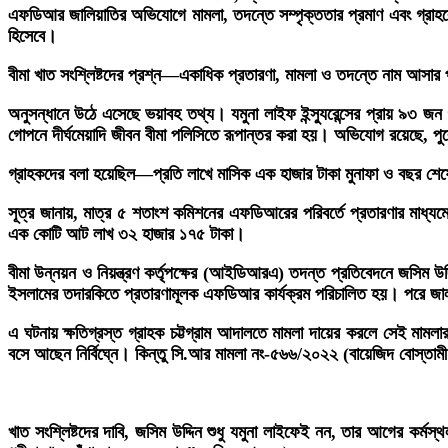
এফডিআর জালিয়াতির অভিযোগে মামলা, তদন্তে সম্পৃক্ততার প্রমাণ এবং গ্রাহক
হিসেবে।
বীমা খাত সংশ্লিষ্টদের প্রশ্ন—একাধিক প্রতারণা, মামলা ও তদন্তে নাম আসার 
অনুসন্ধানে উঠে এসেছে ভয়াবহ তথ্য। যমুনা লাইফ ইন্স্যুরেন্সের প্রায় ৯৩
গোপনে দীর্ঘমেয়াদি জীবন বীমা পলিসিতে রূপান্তর করা হয়। অভিযোগ রয়েছে, প
গ্রাহকদের বলা হয়েছিল—প্রতি লাখে মাসিক এক হাজার টাকা মুনাফা ও বছর শেষ
সূত্র জানায়, মাত্র ৫ শতাংশ কমিশনের এফডিআরের পরিবর্তে প্রতারণার মাধ্যমে
এক কোটি আট লাখ ৩২ হাজার ১৭৫ টাকা।
বীমা উন্নয়ন ও নিয়ন্ত্রণ কর্তৃপক্ষের (আইডিআরএ) তদন্ত প্রতিবেদনে জসিম উদ্
ইসলামের তদারকিতে প্রতারণামূলক এফডিআর কার্যক্রম পরিচালিত হয়। পরে জাল
এ ঘটনায় ক্ষতিগ্রস্ত গ্রাহক চট্টগ্রাম আদালতে মামলা দায়ের করলে সেই মামল
বসে আছেন নির্বিঘ্নে। কিন্তু সি.আর মামলা নং-৫৬৬/২০২২ (বায়েজিদ বোস্তা
খাত সংশ্লিষ্টদের দাবি, জসিম উদ্দিন শুধু যমুনা লাইফেই নন, তার আগের কর্মস্