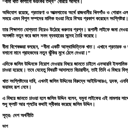
“বীমা খাত কাঁপানো ভয়ংকর তথ্য” বেরিয়ে আসবে।
অভিযোগ রয়েছে, প্রতারণা ও আত্মসাতের অর্থে রাজধানীর খিলগাঁও ও গোরান এলাক
সময়ে এমন বিপুল সম্পদের মালিক হওয়া নিয়ে বিস্ময় প্রকাশ করেছেন সংশ্লিষ্টরা
তার শিক্ষাগত যোগ্যতা নিয়েও উঠেছে গুরুতর প্রশ্ন। রূপালী লাইফে জমা দেও
অসঙ্গতি নতুন করে জাল সনদ ব্যবহারের সন্দেহ তৈরি করেছে।
বীমা বিশেষজ্ঞরা বলছেন, “বীমা একটি আস্থাভিত্তিক খাত। এখানে প্রতারক ও জ
বসানো মানে গ্রাহকদের নতুন ঝুঁকির মুখে ঠেলে দেওয়া।”
এদিকে জসিম উদ্দিনকে নিয়োগ দেওয়ার বিষয়ে জানতে চাইলে এনআরবি ইসলামিক ল
চাওয়া হয়েছে। তবে যেহেতু বিষয়টি আদালতে বিচারাধীন, তাই তিনি এ বিষয়ে বিস
খাত সংশ্লিষ্টদের দাবি, এখনই জসিম উদ্দিনের বিরুদ্ধে আইডিআরএ, দুদক, এনব
ভয়াবহ রূপ নেবে।
এ বিষয়ে জানতে চাওয়া হলে জসিম উদ্দিন বলেন, যমুনা লাইফের এই মামলার সাথ
শুধু ফ্লাট আর প্লটের কথাই স্বীকার করেছে জসিম উদ্দিন।
সূত্র: দেশ অর্থনীতি
ভাগ