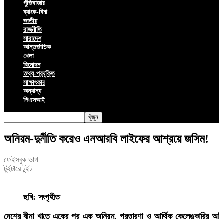
পুঁজিবাজার
ব্যাংক-বিমা
জাতীয়
রাজনীতি
সারাদেশ
আন্তর্জাতিক
খেলা
বিনোদন
তথ্য-প্রযুক্তি
সাক্ষাৎকার
অন্যান্য
পিএসআই
অনিয়ম-দুর্নীতি করেও এনআরবি লাইফের আশ্রয়ে জসিম!
ফেইসবুক ভাগ
টুইটারে টুইট
ছবি: সংগৃহীত
দেশের বীমা খাতে একের পর এক অনিয়ম, প্রতারণা ও আর্থিক কেলেঙ্কারির অভি