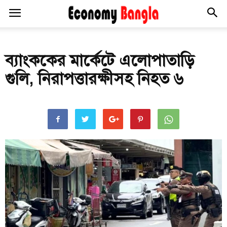
ব্যাংককের মার্কেটে এলোপাতাড়ি
গুলি, নিরাপত্তারক্ষীসহ নিহত ৬