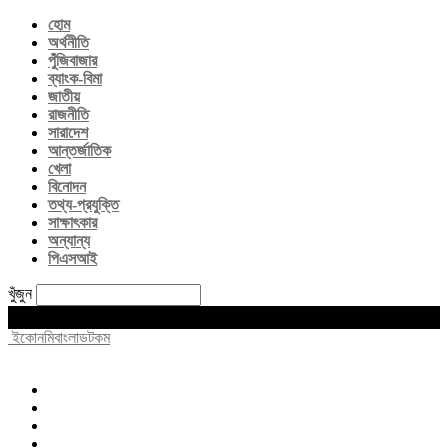
হোম
অর্থনীতি
পুঁজিবাজার
ব্যাংক-বিমা
জাতীয়
রাজনীতি
সারাদেশ
আন্তর্জাতিক
খেলা
বিনোদন
তথ্য-প্রযুক্তি
সাক্ষাৎকার
অন্যান্য
পিএসআই
খুঁজুন
Saturday, August 8, 2026
ইকোনমিবাংলাডটকম
হোম
অর্থনীতি
পুঁজিবাজার
ব্যাংক-বিমা