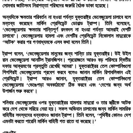
সোমবার জাতিসংঘ নিরাপত্তা পরিষদের জরুরি বৈঠক ডাকা হয়েছে।
অন্যদিকে ক্ষমতার পরিবর্তন না হওয়া পর্যন্ত যুক্তরাষ্ট্র ভেনেজুয়েলা চালাবে বলে
মন্তব্য করেছেন মার্কিন প্রেসিডেন্ট ডোনাল্ড ট্রাম্প। তিনি বলেছেন,
‘ভেনেজুয়েলায় ক্ষমতার শান্তিপূর্ণ রদবদল না হওয়া পর্যন্ত আমরাই দেশটি
চালাবো’। ভেনেজুয়েলায় হামলা এবং দেশটির প্রেসিডেন্ট নিকোলাস মাদুরোকে
‘আটক’ করার পর গণমাধ্যমকে এসব কথা বলেন তিনি।
ট্রাম্প বলেন, ‘ভেনেজুয়েলার মানুষের জন্য শান্তি চায় যুক্তরাষ্ট্র। উই উইল
রান ভেনেজুয়েলা আনটিল ট্রানজিশন। প্রয়োজনে আরও বড় পরিসরে দ্বিতীয়
দফায় আক্রমণের প্রস্তুতি রেখেছি আমরা’। যুক্তরাষ্ট্রের তেল কোম্পানিগুলো
শিগগিরই ভেনেজুয়েলায় প্রবেশ করবে বলেও জানান মার্কিন রিপাবলিকান এই
প্রেসিডেন্ট। ট্রাম্প আরও জানান, যুক্তরাষ্ট্রের তেল কোম্পানিগুলো
ভেনেজুয়েলার ‘ভেঙেপড়া অবকাঠামো’ ঠিক করবে এবং ‘দেশের জন্য অর্থ
উপার্জন শুরু করবে’।
শনিবার ভেনেজুয়েলার ওপর যুক্তরাষ্ট্রের হামলায় মাদুরো ও তার স্ত্রীকে আটক
করে দেশ থেকে সরিয়ে নেয়া হয়। সফল অভিযান চালানোর জন্য মার্কিন সামরিক
বাহিনীর সদস্যদের ধন্যবাদও জানান ট্রাম্প। তিনি বলেন, ‘পৃথিবীর কোনও দেশ
এমনটা করতে পারেনি মার্কিন বাহিনী গত রাতে যা করেছে।’
এসএইচ