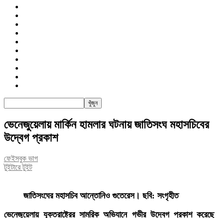
জাতীয়
রাজনীতি
সারাদেশ
আন্তর্জাতিক
খেলা
বিনোদন
তথ্য-প্রযুক্তি
সাক্ষাৎকার
অন্যান্য
পিএসআই
ভেনেজুয়েলায় মার্কিন হামলার ঘটনায় জাতিসংঘ মহাসচিবের
‍উদ্বেগ প্রকাশ
ফেইসবুক ভাগ
টুইটারে টুইট
জাতিসংঘের মহাসচিব আন্তোনিও গুতেরেস। ছবি: সংগৃহীত
ভেনেজুয়েলায় যুক্তরাষ্ট্রের সামরিক অভিযানে গভীর উদ্বেগ প্রকাশ করেছে