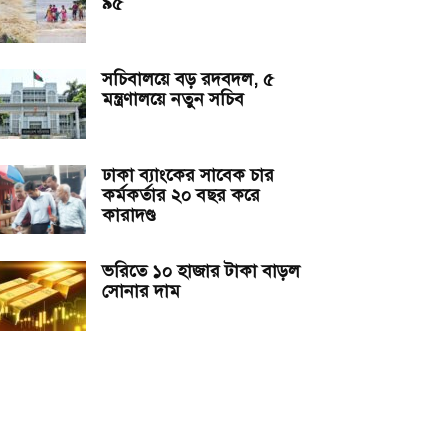
৯৫
সচিবালয়ে বড় রদবদল, ৫
মন্ত্রণালয়ে নতুন সচিব
ঢাকা ব্যাংকের সাবেক চার
কর্মকর্তার ২০ বছর করে
কারাদণ্ড
ভরিতে ১০ হাজার টাকা বাড়ল
সোনার দাম