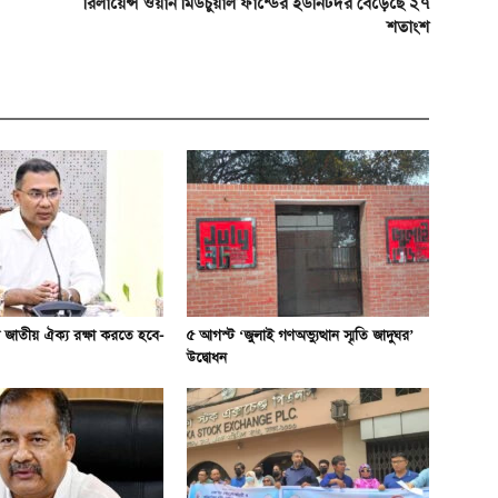
রিলায়েন্স ওয়ান মিউচুয়াল ফান্ডের ইউনিটদর বেড়েছে ২৭
শতাংশ
 জাতীয় ঐক্য রক্ষা করতে হবে-
৫ আগস্ট ‘জুলাই গণঅভ্যুত্থান স্মৃতি জাদুঘর’
উদ্বোধন