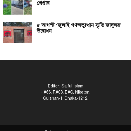
গ্রেপ্তার
৫ আগস্ট ‘জুলাই গণঅভ্যুত্থান স্মৃতি জাদুঘর’
উদ্বোধন
Editor: Saiful Islam
H#66, R#08, B#C, Niketon,
Gulshan-1, Dhaka-1212.