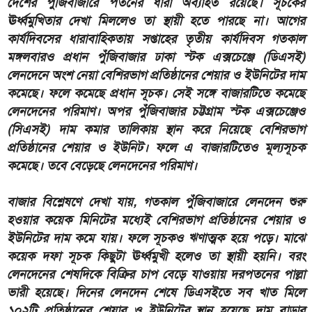
দেশের পুঁজিবাজারে পতনের ধারা অব্যাহত রয়েছে। সূচকের
ঊর্ধ্বমুখিতার দেখা মিললেও তা স্থায়ী হতে পারছে না। আগের
কার্যদিবসের ধারাবাহিকতায় সপ্তাহের তৃতীয় কার্যদিবস গতকাল
মঙ্গলবারও প্রধান পুঁজিবাজার ঢাকা স্টক এক্সচেঞ্জে (ডিএসই)
লেনদেনে অংশ নেয়া বেশিরভাগ প্রতিষ্ঠানের শেয়ার ও ইউনিটের দাম
কমেছে। ফলে কমেছে প্রধান সূচক। সেই সঙ্গে বাজারটিতে কমেছে
লেনদেনের পরিমাণ। অপর পুঁজিবাজার চট্টগ্রাম স্টক এক্সচেঞ্জেও
(সিএসই) দাম কমার তালিকায় স্থান করে নিয়েছে বেশিরভাগ
প্রতিষ্ঠানের শেয়ার ও ইউনিট। ফলে এ বাজারটিতেও মূল্যসূচক
কমেছে। তবে বেড়েছে লেনদেনের পরিমাণ।
বাজার বিশ্লেষণে দেখা যায়, গতকাল পুঁজিবাজারে লেনদেন শুরু
হওয়ার কয়েক মিনিটের মধ্যেই বেশিরভাগ প্রতিষ্ঠানের শেয়ার ও
ইউনিটের দাম কমে যায়। ফলে সূচকও ঋণাত্মক হয়ে পড়ে। মাঝে
কয়েক দফা সূচক কিছুটা ঊর্ধ্বমুখী হলেও তা স্থায়ী হয়নি। বরং
লেনদেনের শেষদিকে বিক্রির চাপ বেড়ে যাওয়ায় দরপতনের পাল্লা
ভারী হয়েছে। দিনের লেনদেন শেষে ডিএসইতে সব খাত মিলে
১০২টি প্রতিষ্ঠানের শেয়ার ও ইউনিটের স্থান হয়েছে দাম বাড়ার