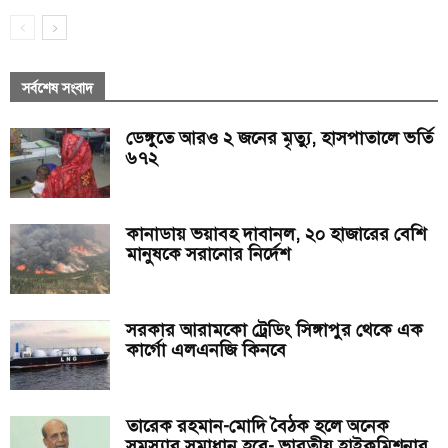
সর্বশেষ সংবাদ
ডেঙ্গুতে আরও ২ জনের মৃত্যু, হাসপাতালে ভর্তি
৬৭২
কানাডায় ভয়াবহ দাবানল, ২০ হাজারের বেশি
মানুষকে সরানোর নির্দেশ
সরকার আরামকো ট্রেডিং সিঙ্গাপুর থেকে এক
কার্গো এলএনজি কিনবে
তারেক রহমান-মোদি বৈঠক হলে অনেক
সমস্যার সমাধান হবে- ভারতীয় হাইকমিশনার