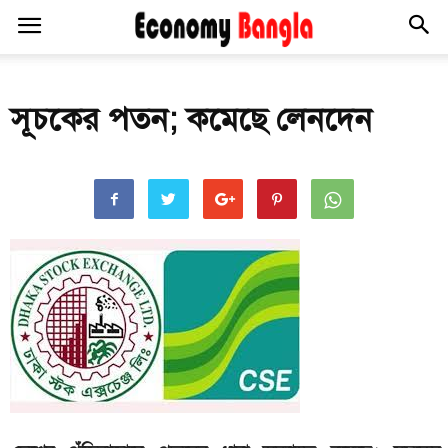
সূচকের পতন; কমেছে লেনদেন