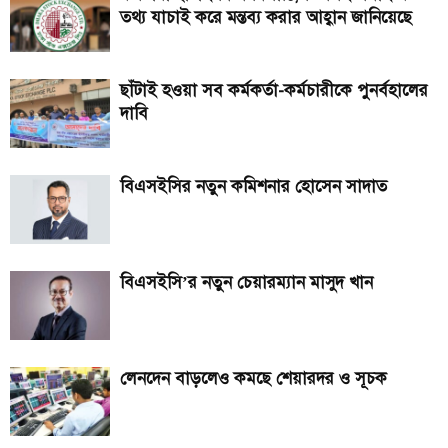
তথ্য যাচাই করে মন্তব্য করার আহ্বান জানিয়েছে
ছাঁটাই হওয়া সব কর্মকর্তা-কর্মচারীকে পুনর্বহালের
দাবি
বিএসইসির নতুন কমিশনার হোসেন সাদাত
বিএসইসি’র নতুন চেয়ারম্যান মাসুদ খান
লেনদেন বাড়লেও কমছে শেয়ারদর ও সূচক