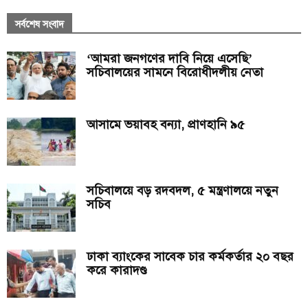
সর্বশেষ সংবাদ
‘আমরা জনগণের দাবি নিয়ে এসেছি’
সচিবালয়ের সামনে বিরোধীদলীয় নেতা
আসামে ভয়াবহ বন্যা, প্রাণহানি ৯৫
সচিবালয়ে বড় রদবদল, ৫ মন্ত্রণালয়ে নতুন
সচিব
ঢাকা ব্যাংকের সাবেক চার কর্মকর্তার ২০ বছর
করে কারাদণ্ড