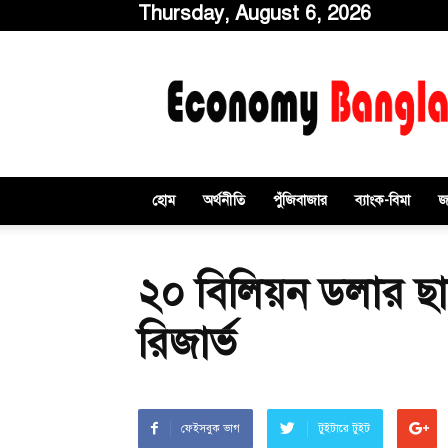
Thursday, August 6, 2026
ইকোনমিবাংলাডটকম
হোম
অর্থনীতি
পুঁজিবাজার
ব্যাংক-বিমা
জ
২০ বিলিয়ন ডলার ছাড়
রিজার্ভ
ফেইসবুক ভাগ
টুইটারে টুইট