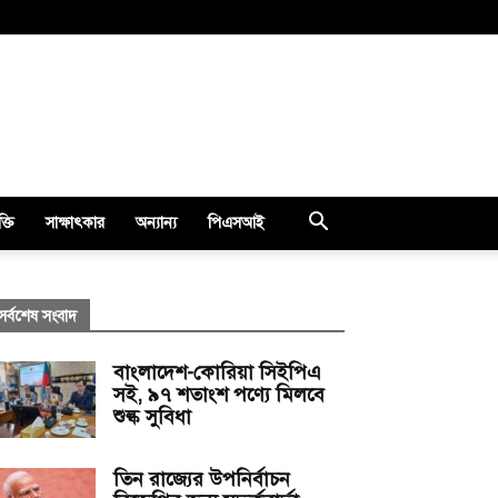
ক্তি
সাক্ষাৎকার
অন্যান্য
পিএসআই
সর্বশেষ সংবাদ
বাংলাদেশ-কোরিয়া সিইপিএ
সই, ৯৭ শতাংশ পণ্যে মিলবে
শুল্ক সুবিধা
তিন রাজ্যের উপনির্বাচন