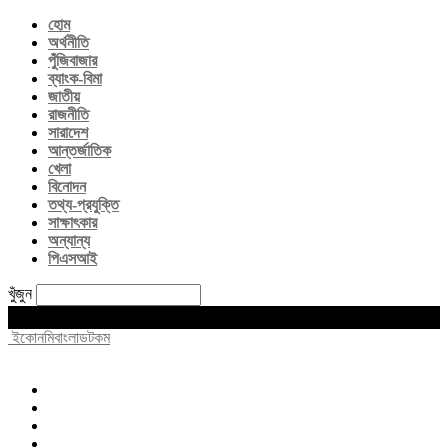
হোম
অর্থনীতি
পুঁজিবাজার
ব্যাংক-বিমা
জাতীয়
রাজনীতি
সারাদেশ
আন্তর্জাতিক
খেলা
বিনোদন
তথ্য-প্রযুক্তি
সাক্ষাৎকার
অন্যান্য
পিএসআই
খুঁজুন
Sunday, August 9, 2026
ইকোনমিবাংলাডটকম
হোম
অর্থনীতি
পুঁজিবাজার
ব্যাংক-বিমা