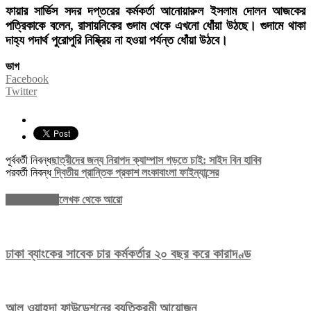
ফায়ার সার্ভিস সদর দপ্তরের কর্মকর্তা আনোয়ারুল ইসলাম দোলন আজকের
পত্রিকাকে বলেন, রাসায়নিকের গুদাম থেকে এখনো ধোঁয়া উঠছে। গুদামে থাকা
দাহ্য পদার্থ পুরোপুরি নিষ্ক্রিয় না হওয়া পর্যন্ত ধোঁয়া উঠবে।
ভাগ
Facebook
Twitter
পূর্ববর্তী নিবন্ধ
ছাত্রীদের জন্য নিরাপদ ক্যাম্পাস গড়তে চাই: সাইদ বিন হাবিব
পরবর্তী নিবন্ধ
দ্বিতীয় প্রান্তিক প্রকাশ লংকাবাংলা ফাইন্যান্সের
সম্পর্কিত নিবন্ধ
লেখক থেকে আরো
ঢাকা ব্যাংকের সাবেক চার কর্মকর্তার ২০ বছর করে কারাদণ্ড
আল ওয়াহদা ফাউন্ডেশনের ব্যতিক্রমী আয়োজন