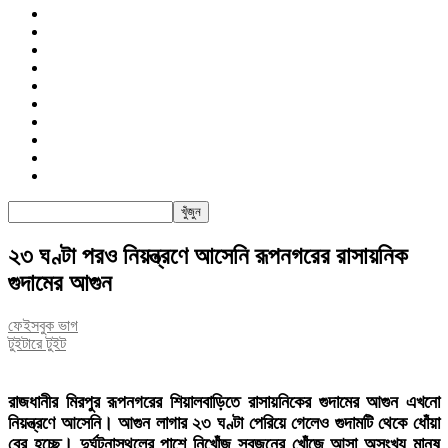
জাতীয়
রাজনীতি
সারাদেশ
আন্তর্জাতিক
খেলা
বিনোদন
তথ্য-প্রযুক্তি
সাক্ষাৎকার
অন্যান্য
পিএসআই
২৩ ঘণ্টা পরও নিয়ন্ত্রণে আসেনি ‎রূপনগরের রাসায়নিক
গুদামের আগুন
ফেইসবুক ভাগ
টুইটারে টুইট
রাজধানীর মিরপুর রূপনগরের শিয়ালবাড়িতে রাসায়নিকের গুদামের আগুন এখনো
নিয়ন্ত্রণে আসেনি। আগুন লাগার ২৩ ঘণ্টা পেরিয়ে গেলেও গুদামটি থেকে ধোঁয়া
বের হচ্ছে। দুর্ঘটনাস্থলের পাশে নিখোঁজ স্বজনের খোঁজে আসা অসংখ্য মানুষ