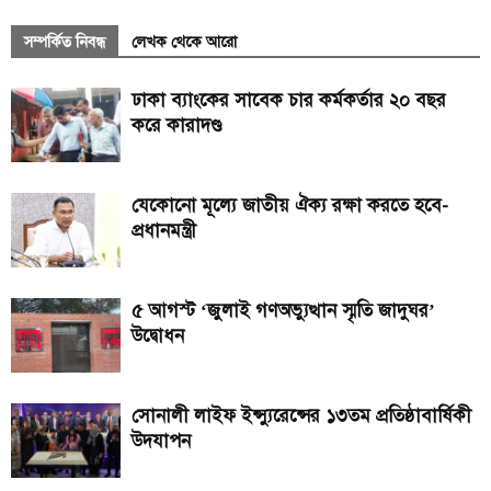
সম্পর্কিত নিবন্ধ
লেখক থেকে আরো
ঢাকা ব্যাংকের সাবেক চার কর্মকর্তার ২০ বছর
করে কারাদণ্ড
যেকোনো মূল্যে জাতীয় ঐক্য রক্ষা করতে হবে-
প্রধানমন্ত্রী
৫ আগস্ট ‘জুলাই গণঅভ্যুত্থান স্মৃতি জাদুঘর’
উদ্বোধন
সোনালী লাইফ ইন্স্যুরেন্সের ১৩তম প্রতিষ্ঠাবার্ষিকী
উদযাপন