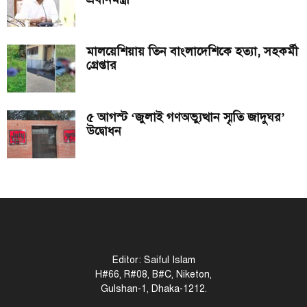
মালয়েশিয়ায় তিন বাংলাদেশিকে হত্যা, সহকর্মী
গ্রেপ্তার
৫ আগস্ট ‘জুলাই গণঅভ্যুত্থান স্মৃতি জাদুঘর’
উদ্বোধন
Editor: Saiful Islam
H#66, R#08, B#C, Niketon,
Gulshan-1, Dhaka-1212.