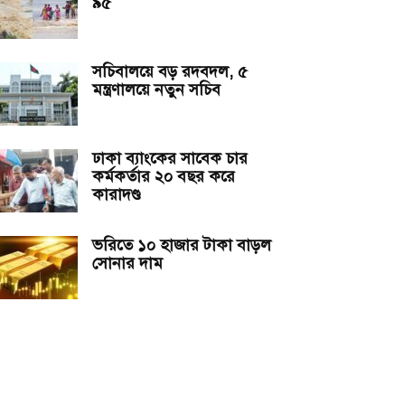
৯৫
সচিবালয়ে বড় রদবদল, ৫
মন্ত্রণালয়ে নতুন সচিব
ঢাকা ব্যাংকের সাবেক চার
কর্মকর্তার ২০ বছর করে
কারাদণ্ড
ভরিতে ১০ হাজার টাকা বাড়ল
সোনার দাম