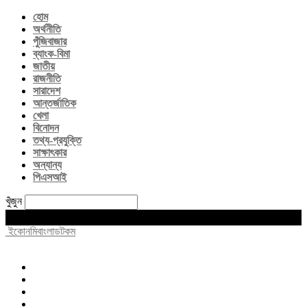
হোম
অর্থনীতি
পুঁজিবাজার
ব্যাংক-বিমা
জাতীয়
রাজনীতি
সারাদেশ
আন্তর্জাতিক
খেলা
বিনোদন
তথ্য-প্রযুক্তি
সাক্ষাৎকার
অন্যান্য
পিএসআই
খুঁজুন
Saturday, August 8, 2026
ইকোনমিবাংলাডটকম
হোম
অর্থনীতি
পুঁজিবাজার
ব্যাংক-বিমা