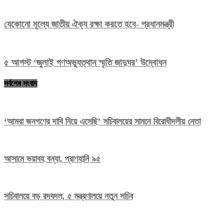
যেকোনো মূল্যে জাতীয় ঐক্য রক্ষা করতে হবে- প্রধানমন্ত্রী
৫ আগস্ট ‘জুলাই গণঅভ্যুত্থান স্মৃতি জাদুঘর’ উদ্বোধন
সর্বশেষ সংবাদ
‘আমরা জনগণের দাবি নিয়ে এসেছি’ সচিবালয়ের সামনে বিরোধীদলীয় নেতা
আসামে ভয়াবহ বন্যা, প্রাণহানি ৯৫
সচিবালয়ে বড় রদবদল, ৫ মন্ত্রণালয়ে নতুন সচিব