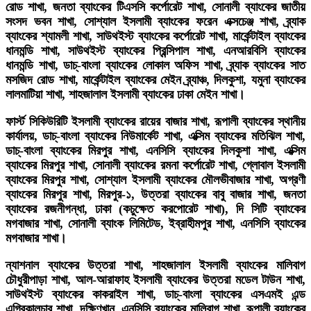
রোড শাখা, জনতা ব্যাংকের টিএসসি কর্পোরেট শাখা, সোনালী ব্যাংকের জাতীয়
সংসদ ভবন শাখা, সোশ্যাল ইসলামী ব্যাংকের ফরেন এক্সচেঞ্জ শাখা, ব্র্যাক
ব্যাংকের শ্যামলী শাখা, সাউথইস্ট ব্যাংকের কর্পোরেট শাখা, মার্কেন্টাইল ব্যাংকের
ধানমন্ডি শাখা, সাউথইস্ট ব্যাংকের প্রিন্সিপাল শাখা, এনআরবিসি ব্যাংকের
ধানমন্ডি শাখা, ডাচ্-বাংলা ব্যাংকের লোকাল অফিস শাখা, ব্র্যাক ব্যাংকের সাত
মসজিদ রোড শাখা, মার্কেন্টাইল ব্যাংকের মেইন ব্র্যাঞ্চ, দিলকুশা, যমুনা ব্যাংকের
লালমাটিয়া শাখা, শাহজালাল ইসলামী ব্যাংকের ঢাকা মেইন শাখা।
ফার্স্ট সিকিউরিটি ইসলামী ব্যাংকের রায়ের বাজার শাখা, রূপালী ব্যাংকের স্থানীয়
কার্যালয়, ডাচ্-বাংলা ব্যাংকের নিউমার্কেট শাখা, এক্সিম ব্যাংকের মতিঝিল শাখা,
ডাচ্-বাংলা ব্যাংকের মিরপুর শাখা, এনসিসি ব্যাংকের দিলকুশা শাখা, এক্সিম
ব্যাংকের মিরপুর শাখা, সোনালী ব্যাংকের রমনা কর্পোরেট শাখা, গ্লোবাল ইসলামী
ব্যাংকের মিরপুর শাখা, সোশ্যাল ইসলামী ব্যাংকের মৌলভীবাজার শাখা, অগ্রণী
ব্যাংকের মিরপুর শাখা, মিরপুর-১, উত্তরা ব্যাংকের বাবু বাজার শাখা, জনতা
ব্যাংকের রজনীগন্ধা, ঢাকা (কচুক্ষেত করপোরেট শাখা), দি সিটি ব্যাংকের
মগবাজার শাখা, সোনালী ব্যাংক লিমিটেড, ইব্রাহীমপুর শাখা, এনসিসি ব্যাংকের
মগবাজার শাখা।
ন্যাশনাল ব্যাংকের উত্তরা শাখা, শাহজালাল ইসলামী ব্যাংকের মালিবাগ
চৌধুরীপাড়া শাখা, আল-আরাফাহ ইসলামী ব্যাংকের উত্তরা মডেল টাউন শাখা,
সাউথইস্ট ব্যাংকের কাকরাইল শাখা, ডাচ্-বাংলা ব্যাংকের এসএমই এন্ড
এগ্রিকালচার শাখা, দক্ষিণখান, এনসিসি ব্যাংকের মালিবাগ শাখা, রূপালী ব্যাংকের