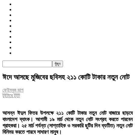
জাতীয়
রাজনীতি
সারাদেশ
আন্তর্জাতিক
খেলা
বিনোদন
তথ্য-প্রযুক্তি
সাক্ষাৎকার
অন্যান্য
পিএসআই
ঈদে আসছে মুজিবের ছবিসহ ২১১ কোটি টাকার নতুন নোট
ফেইসবুক ভাগ
টুইটারে টুইট
আসন্ন ঈদুল ফিতর উপলক্ষে ২১১ কোটি টাকার নতুন নোট বাজারে ছাড়বে
বাংলাদেশ ব্যাংক। আগামী ১৯ মার্চ থেকে নতুন নোট সংগ্রহ করতে পারবেন
গ্রাহকরা। ২৫ মার্চ পর্যন্ত (সাপ্তাহিক ও সরকারি ছুটির দিন ব্যতীত) নতুন নোট
বি‌নিময় করতে পারবে সাধারণ মানুষ।