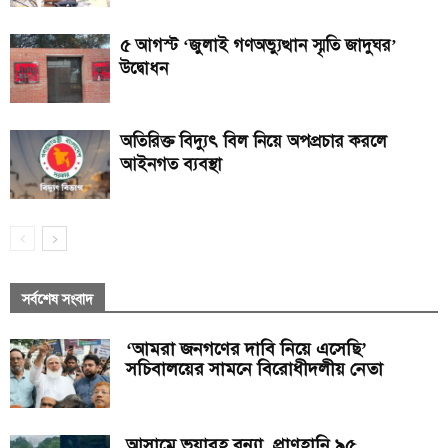
৫ আগস্ট ‘জুলাই গণঅভ্যুত্থান স্মৃতি জাদুঘর’
উদ্বোধন
অতিরিক্ত বিদ্যুৎ বিল নিয়ে অপপ্রচার করলে
আইনগত ব্যবস্থা
সর্বশেষ সংবাদ
‘আমরা জনগণের দাবি নিয়ে এসেছি’
সচিবালয়ের সামনে বিরোধীদলীয় নেতা
আসামে ভয়াবহ বন্যা, প্রাণহানি ৯৫