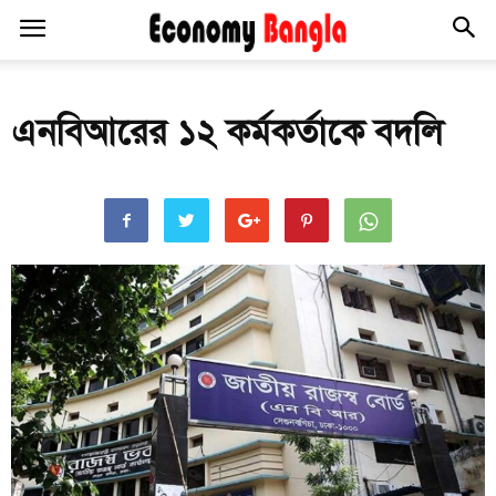
এনবিআরের ১২ কর্মকর্তাকে বদলি