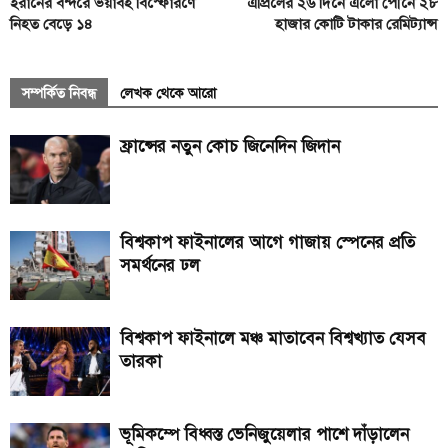
ইরানের বন্দরে ভয়াবহ বিস্ফোরণে
এপ্রিলের ২৬ দিনে এলো পৌনে ২৮
নিহত বেড়ে ১৪
হাজার কোটি টাকার রেমিট্যান্স
সম্পর্কিত নিবন্ধ
লেখক থেকে আরো
ফ্রান্সের নতুন কোচ জিনেদিন জিদান
বিশ্বকাপ ফাইনালের আগে গাজায় স্পেনের প্রতি
সমর্থনের ঢল
বিশ্বকাপ ফাইনালে মঞ্চ মাতাবেন বিশ্বখ্যাত যেসব
তারকা
ভূমিকম্পে বিধ্বস্ত ভেনিজুয়েলার পাশে দাঁড়ালেন