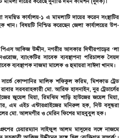
ামলা দায়ের করেছে দুর্নীতি দমন কমিশন (দুদক)।
া সমন্বিত কার্যালয়-১ এ মামলাটি দায়ের করেন সংস্থাটির
ক খান। বিষয়টি নিশ্চিত করেছেন জেলা কার্যালয়ের উপ-
পিএস আকিজ উদ্দীন, নগরীর আসকার দিঘীরপাড়ের ‘লা
ে নওরোজ, ব্যাংকটির সাবেক ব্যবস্থাপনা পরিচালক সৈয়দ
েক ব্যবস্থাপক নাজমা মালেক ও হুমায়রা সাঈদা খানম।
র্ভে কোম্পানির মালিক শফিকুল করিম, মিশকাত ট্রেড
াবার সরবরাহকারী মো. আরিফ হাসনাইন, নুর ট্রেডার্সের
্রাইজের জুয়েল মিয়া, রিমঝিম শাড়ি হাউজের জয়েল মিয়া,
ার, এম এইচ এন্টারপ্রাইজের মনিরুল হক, নিউ বসুন্ধরা
স্টিলের মো. আলমগীর ও মেরিন ফিশের মাহবুবুল হক।
ুপের চেয়ারম্যান সাইফুল আলম মাসুদের সঙ্গে নাজমে
 সহকারী আকিজ উদ্দীনের সঙ্গে ছিল ‘ব্যক্তিগত সম্পর্ক’।