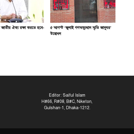
 জাতীয় ঐক্য রক্ষা করতে হবে-
৫ আগস্ট ‘জুলাই গণঅভ্যুত্থান স্মৃতি জাদুঘর’
উদ্বোধন
Editor: Saiful Islam
H#66, R#08, B#C, Niketon,
Gulshan-1, Dhaka-1212.