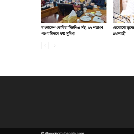
বাংলাদেশ-কোরিয়া সিইপিএ সই, ৯৭ শতাংশ
যেকোনো মূল্যে
পণ্যে মিলবে শুল্ক সুবিধা
প্রধানমন্ত্রী
© @economybangla.com