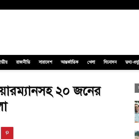
াতীয়
রাজনীতি
সারাদেশ
আন্তর্জাতিক
খেলা
বিনোদন
তথ্য-প্রযু
য়ারম্যানসহ ২০ জনের
লা