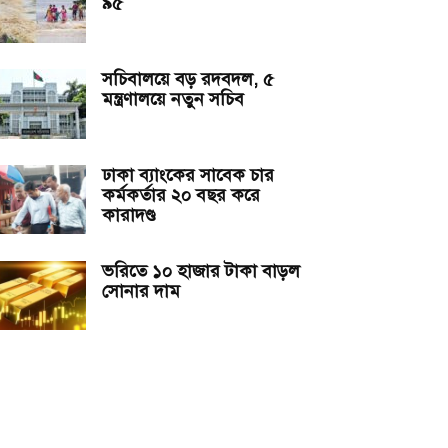
৯৫
সচিবালয়ে বড় রদবদল, ৫
মন্ত্রণালয়ে নতুন সচিব
ঢাকা ব্যাংকের সাবেক চার
কর্মকর্তার ২০ বছর করে
কারাদণ্ড
ভরিতে ১০ হাজার টাকা বাড়ল
সোনার দাম