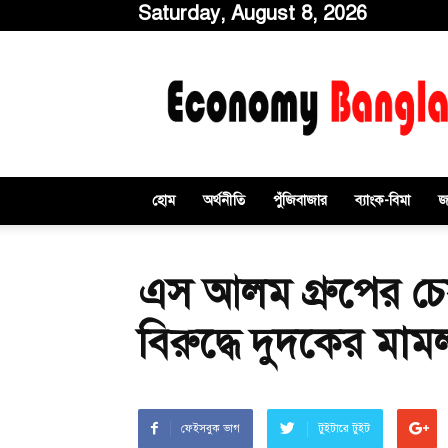
Saturday, August 8, 2026
ইকোনমিবাংলাডটকম
হোম
অর্থনীতি
পুঁজিবাজার
ব্যাংক-বিমা
জ
এস আলম গ্রুপের চে
বিরুদ্ধে দুদকের মাম
ফেইসবুক ভাগ
টুইটারে টুইট