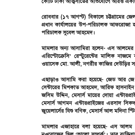
কোটি টাকা আত্মসাতের অভিযোগে আরও একটি ম
রোববার (১৭ আগস্ট) বিকালে চট্টগ্রামের জেল
প্রধান কার্যালয়ের উপ-পরিচালক আফরোজা হ
পরিচালক সুবেল আহমেদ।
মামলার অন্য আসামিরা হলেন- এস আলমের 
এরিস্টোক্রেসি’ রেস্টুরেন্টের মালিক নাজম
ওয়াসেক মো. আলী, নগরীর কাজির দেউড়ির সাব
এছাড়াও আসামি করা হয়েছে- জেড আর জে সা
সেন্টারের মিশকাত আহমেদ, আরিফ হাসনাইন র
জসিম উদ্দিন, মেসার্স মায়ের দোয়া এন্টারপ
মেসার্স আগমন এন্টারপ্রাইজের এরসাদ সিকদ
জুয়েলার্সের যিশু বণিক, মেসার্স আল মদিনা 
মামলার এজাহারে বলা হয়েছে- এস আলম গ্র
নওরোজের ছিল ‘ভালো সম্পর্ক’। তার ব্যক্তিগত