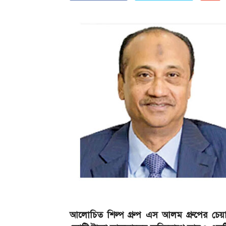
আলোচিত শিল্প গ্রুপ এস আলম গ্রুপের চেয়