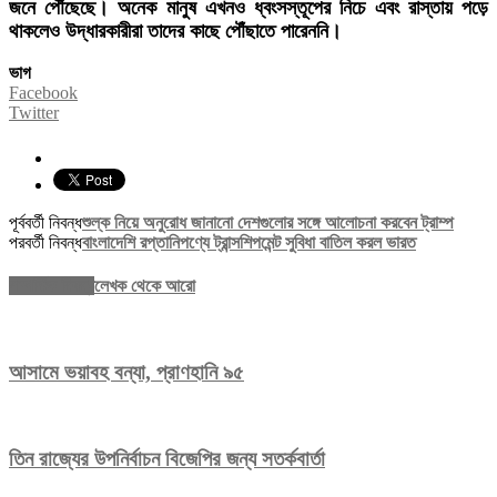
জনে পৌঁছেছে। অনেক মানুষ এখনও ধ্বংসস্তূপের নিচে এবং রাস্তায় পড়ে
থাকলেও উদ্ধারকারীরা তাদের কাছে পৌঁছাতে পারেননি।
ভাগ
Facebook
Twitter
পূর্ববর্তী নিবন্ধ
শুল্ক নিয়ে অনুরোধ জানানো দেশগুলোর সঙ্গে আলোচনা করবেন ট্রাম্প
পরবর্তী নিবন্ধ
বাংলাদেশি রপ্তানিপণ্যে ট্রান্সশিপমেন্ট সুবিধা বাতিল করল ভারত
সম্পর্কিত নিবন্ধ
লেখক থেকে আরো
আসামে ভয়াবহ বন্যা, প্রাণহানি ৯৫
তিন রাজ্যের উপনির্বাচন বিজেপির জন্য সতর্কবার্তা