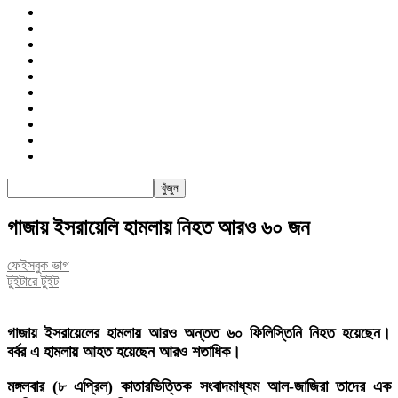
জাতীয়
রাজনীতি
সারাদেশ
আন্তর্জাতিক
খেলা
বিনোদন
তথ্য-প্রযুক্তি
সাক্ষাৎকার
অন্যান্য
পিএসআই
গাজায় ইসরায়েলি হামলায় নিহত আরও ৬০ জন
ফেইসবুক ভাগ
টুইটারে টুইট
গাজায় ইসরায়েলের হামলায় আরও অন্তত ৬০ ফিলিস্তিনি নিহত হয়েছেন।
বর্বর এ হামলায় আহত হয়েছেন আরও শতাধিক।
মঙ্গলবার (৮ এপ্রিল) কাতারভিত্তিক সংবাদমাধ্যম আল-জাজিরা তাদের এক