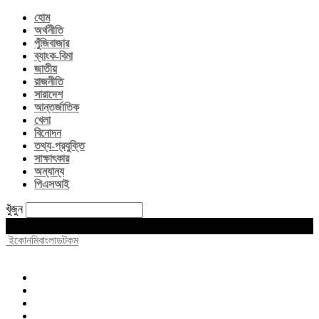
হোম
অর্থনীতি
পুঁজিবাজার
ব্যাংক-বিমা
জাতীয়
রাজনীতি
সারাদেশ
আন্তর্জাতিক
খেলা
বিনোদন
তথ্য-প্রযুক্তি
সাক্ষাৎকার
অন্যান্য
পিএসআই
খুঁজুন
Friday, August 7, 2026
ইকোনমিবাংলাডটকম
হোম
অর্থনীতি
পুঁজিবাজার
ব্যাংক-বিমা