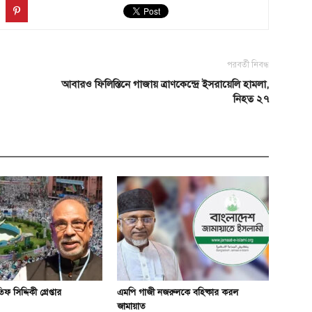
পরবর্তী নিবন্ধ
আবারও ফিলিস্তিনে গাজায় ত্রাণকেন্দ্রে ইসরায়েলি হামলা,
নিহত ২৭
িফ সিদ্দিকী গ্রেপ্তার
এমপি গাজী নজরুলকে বহিষ্কার করল
জামায়াত