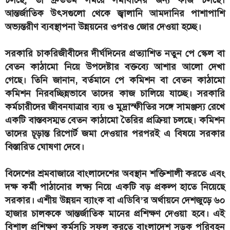
চলছে, তা দ্রুততম সময়ে সমাধানের জন্য কাজ চলছে।
আন্তর্জাতিক উৎসগুলো থেকে জ্বালানি আমদানির পাশাপাশি
অভ্যন্তরীণ ব্যবস্থাপনা উন্নয়নের ওপরও জোর দেওয়া হচ্ছে।
সরকারি চাকরিজীবীদের দীর্ঘদিনের প্রত্যাশিত নতুন পে স্কেল বা
বেতন কাঠামো নিয়ে উপদেষ্টার বক্তব্যে আশার আলো দেখা
গেছে। তিনি জানান, বর্তমানে পে কমিশন বা বেতন কাঠামো
কমিশন নিরবচ্ছিন্নভাবে তাদের কাজ চালিয়ে যাচ্ছে। সরকারি
কর্মচারীদের জীবনযাত্রার ব্যয় ও মুদ্রাস্ফীতির সঙ্গে সামঞ্জস্য রেখে
একটি বাস্তবসম্মত বেতন কাঠামো তৈরির প্রক্রিয়া চলছে। কমিশন
তাদের চূড়ান্ত রিপোর্ট জমা দেওয়ার পরপরই এ বিষয়ে সরকার
বিস্তারিত ঘোষণা দেবে।
বিদেশের শ্রমবাজারে বাংলাদেশের অবস্থান শক্তিশালী করতে এবং
দক্ষ কর্মী পাঠানোর লক্ষ্য নিয়ে একটি বড় প্রকল্প হাতে নিয়েছে
সরকার। এশীয় উন্নয়ন ব্যাংক বা এডিবি’র অর্থায়নে দেশজুড়ে ৬০
হাজার চালককে আন্তর্জাতিক মানের প্রশিক্ষণ দেওয়া হবে। এই
বিশাল প্রশিক্ষণ কর্মসূচি সফল করতে বাংলাদেশ সড়ক পরিবহন