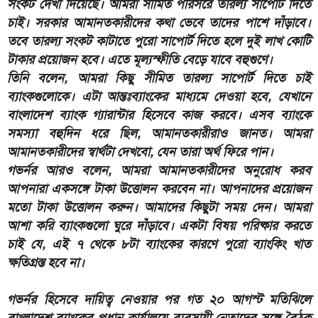
সংকট দেখা দিয়েছে। আমরা সীমিত পরিসরে তারল্য সাপোর্ট দিতে
চাই। সরকার আমানতকারীদের কথা ভেবে তাদের পাশে দাঁড়াবে।
তবে তারল্য সংকট কাটাতে পুরো সাপোর্ট দিতে হলে দুই লাখ কোটি
টাকার প্রয়োজন হবে। এতে মূল্যস্ফীতি বেড়ে যাবে বহুগুণে।
তিনি বলেন, আমরা কিছু সীমিত তারল্য সাপোর্ট দিতে চাই
ব্যাংকগুলোকে। এটা আন্তঃব্যাংকের মাধ্যমে দেওয়া হবে, যেখানে
বাংলাদেশ ব্যাংক গ্যারান্টার হিসেবে কাজ করবে। এসব ব্যাংকে
সমস্যা বহুদিন ধরে ছিল, আমানতকারীরাও জানত। আমরা
আমানতকারীদের স্বার্থটা দেখবো, যেন তারা অর্থ ফিরে পান।
গভর্নর আরও বলেন, আমরা আমানতকারীদের অনুরোধ করব
আপনারা একসঙ্গে টাকা উত্তোলন করবেন না। আপনাদের প্রয়োজন
মতো টাকা উত্তোলন করুন। আমাদের কিছুটা সময় দেন। আমরা
আশা করি ব্যাংকগুলো ঘুরে দাঁড়াবে। একটা বিষয় পরিষ্কার করতে
চাই যে, এই ৭ থেকে ৮টা ব্যাংকের কারণে পুরো ব্যাংকিং খাত
ক্ষতিগ্রস্ত হবে না।
গভর্নর হিসেবে দায়িত্ব নেওয়ার পর গত ২০ আগস্ট মতিঝিলে