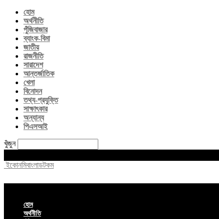
হোম
অর্থনীতি
পুঁজিবাজার
ব্যাংক-বিমা
জাতীয়
রাজনীতি
সারাদেশ
আন্তর্জাতিক
খেলা
বিনোদন
তথ্য-প্রযুক্তি
সাক্ষাৎকার
অন্যান্য
পিএসআই
খুঁজুন
Friday, August 7, 2026
ইকোনমিবাংলাডটকম
হোম
অর্থনীতি