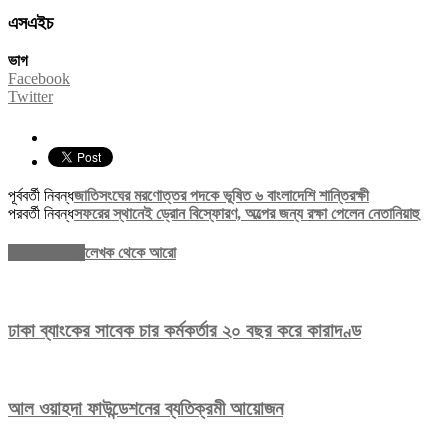
এসএইচ
ভাগ
Facebook
Twitter
পূর্ববর্তী নিবন্ধ
জাতিসংঘের মরণোত্তর পদকে ভূষিত ৬ বাংলাদেশি শান্তিরক্ষী
পরবর্তী নিবন্ধ
সফরের স্থানেই ড্রোন বিস্ফোরণ, অল্পের জন্য রক্ষা পেলেন নেতানিয়াহু
সম্পর্কিত নিবন্ধ
লেখক থেকে আরো
ঢাকা ব্যাংকের সাবেক চার কর্মকর্তার ২০ বছর করে কারাদণ্ড
আল ওয়াহদা ফাউন্ডেশনের ব্যতিক্রমী আয়োজন