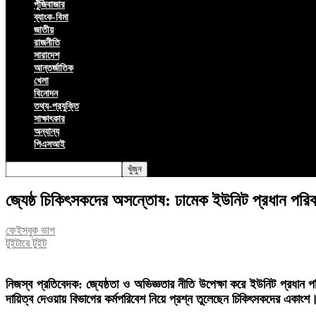
পুঁজিবাজার
ব্যাংক-বিমা
জাতীয়
রাজনীতি
সারাদেশ
আন্তর্জাতিক
খেলা
বিনোদন
তথ্য-প্রযুক্তি
সাক্ষাৎকার
অন্যান্য
পিএসআই
জ্যেষ্ঠ চিকিৎসকদের অসন্তোষ: ঢামেক ইউনিট প্রধান পরিবর্
ফেইসবুক ভাগ
টুইটারে টুইট
নিজস্ব প্রতিবেদক: জ্যেষ্ঠতা ও অভিজ্ঞতার নীতি উপেক্ষা করে ইউনিট প্রধান
দায়িত্ব দেওয়ায় বিভাগের কর্মপরিবেশ নিয়ে প্রশ্ন তুলেছেন চিকিৎসকদের একাংশ