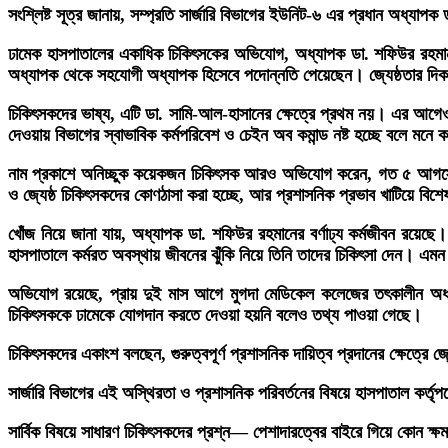
সংশ্লিষ্ট সূত্র জানায়, সম্প্রতি সার্জারি বিভাগের ইউনিট-৬ এর প্রধান অধ
ঢামেক হাসপাতালের একাধিক চিকিৎসকের অভিযোগ, অধ্যাপক ডা. শফিউর রহমান 
অধ্যাপক থেকে সহযোগী অধ্যাপক হিসেবে পদোন্নতি পেয়েছেন। জ্যেষ্ঠতার দি
চিকিৎসকদের ভাষ্য, এটি ডা. সামি-আল-হাসানের ক্ষেত্রে প্রথম নয়। এর আগেও তি
দেওয়ায় বিভাগের স্বাভাবিক কর্মপরিবেশ ও চেইন অব কমান্ড নষ্ট হচ্ছে বলে মনে ক
নাম প্রকাশে অনিচ্ছুক কয়েকজন চিকিৎসক আরও অভিযোগ করেন, গত ৫ আগস্টের র
ও জ্যেষ্ঠ চিকিৎসকদের কোণঠাসা করা হচ্ছে, আর প্রশাসনিক প্রভাব খাটিয়ে বিশে
খোঁজ নিয়ে জানা যায়, অধ্যাপক ডা. শফিউর রহমানের বর্ণাঢ্য কর্মজীবন রয়েছে।
হাসপাতালে কর্মরত অবস্থায় জীবনের ঝুঁকি নিয়ে তিনি তাদের চিকিৎসা দেন। এম
অভিযোগ রয়েছে, প্রায় দুই মাস আগে মুগদা মেডিকেল কলেজের তৎকালীন অধ্যক
চিকিৎসককে ঢামেকে যোগদান করতে দেওয়া হয়নি বলেও তথ্য পাওয়া গেছে।
চিকিৎসকদের একাংশ বলছেন, গুরুত্বপূর্ণ প্রশাসনিক দায়িত্ব প্রদানের ক্ষেত্রে জ্
সার্জারি বিভাগের এই অস্থিরতা ও প্রশাসনিক পরিবর্তনের বিষয়ে হাসপাতাল কর্ত
সার্বিক বিষয়ে সাধারণ চিকিৎসকদের প্রশ্ন— পেশাদারত্বের বাইরে গিয়ে কোন ক্ষমত