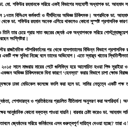
্যাপক ডা. মো. শফিউর রহমানকে সরিয়ে একই বিভাগের সহযোগী অধ্যাপক ডা. আহমাদ
১৭তম বিসিএস কর্মকর্তা ও দীর্ঘদিনের অভিজ্ঞ চিকিৎসক। অপরদিকে ডা. আহমাদ
ক থেকে ডা. শফিউর রহমান অনেক এগিয়ে থাকলেও কোনো সুস্পষ্ট প্রশাসনিক কারণ
নি তার চেয়ে প্রায় সাত বছরের জ্যেষ্ঠ এক অধ্যাপককে সরিয়ে পোস্টগ্র্যাজুয়েশন ক
রছেন সংশ্লিষ্টরা।
াজনৈতিক পটপরিবর্তনের পর থেকে হাসপাতালের বিভিন্ন বিভাগে প্রশাসনিক রদবদ
ষ একটি পক্ষ সুবিধা নিচ্ছে বলে তাদের অভিযোগ। এতে স্বাস্থ্য খাতের স্থিতিশীল
 ২০১৫ সালে মাগুরায় মায়ের পেটে গুলিবিদ্ধ হয়ে আলোচিত হওয়া শিশু সুরাইয়া ও ত
ন একজন অভিজ্ঞ চিকিৎসককে বিনা কারণে ‘হেনস্তা’ করায় বিভাগে চাপা ক্ষোভ বির
্ষকে ঢাকা মেডিকেল কলেজে বদলি করা হলে ডা. সামির নেতৃত্বে একটি পক্ষ তা
যেষ্ঠতা, পেশাদারত্ব ও প্রতিষ্ঠানের প্রচলিত নীতিমালা অনুসরণ করা অপরিহার্য। অন
ৃপক্ষের আনুষ্ঠানিক কোনো বক্তব্য পাওয়া যায়নি। বারবার চেষ্টা করেও ডা. আহমাদ
াবলে জ্যেষ্ঠদের সরিয়ে কনিষ্ঠদের এসব গুরুত্বপূর্ণ দায়িত্ব দেওয়া হচ্ছে? তারা এ