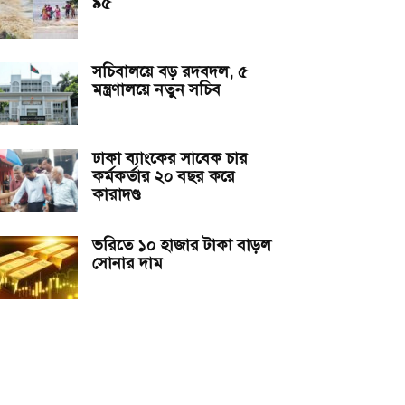
৯৫
সচিবালয়ে বড় রদবদল, ৫
মন্ত্রণালয়ে নতুন সচিব
ঢাকা ব্যাংকের সাবেক চার
কর্মকর্তার ২০ বছর করে
কারাদণ্ড
ভরিতে ১০ হাজার টাকা বাড়ল
সোনার দাম