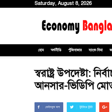
Saturday, August 8, 2026
ইকোনমিবাংলাডটকম
হোম
অর্থনীতি
পুঁজিবাজার
ব্যাংক-বিমা
জ
স্বরাষ্ট্র উপদেষ্টা: ন
আনসার-ভিডিপি মো
ফেইসবুক ভাগ
টুইটারে টুইট