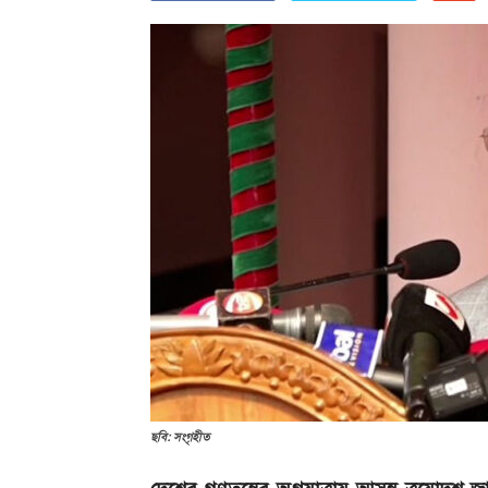
ছবি: সংগৃহীত