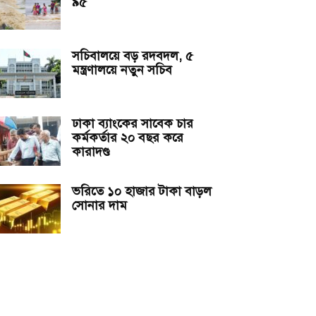
৯৫
সচিবালয়ে বড় রদবদল, ৫
মন্ত্রণালয়ে নতুন সচিব
ঢাকা ব্যাংকের সাবেক চার
কর্মকর্তার ২০ বছর করে
কারাদণ্ড
ভরিতে ১০ হাজার টাকা বাড়ল
সোনার দাম