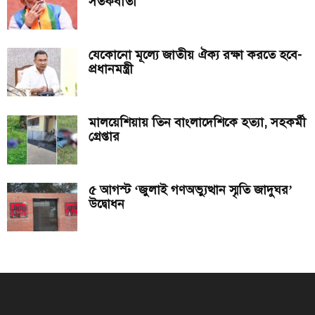
সতর্কবার্তা
যেকোনো মূল্যে জাতীয় ঐক্য রক্ষা করতে হবে-
প্রধানমন্ত্রী
মালয়েশিয়ায় তিন বাংলাদেশিকে হত্যা, সহকর্মী
গ্রেপ্তার
৫ আগস্ট ‘জুলাই গণঅভ্যুত্থান স্মৃতি জাদুঘর’
উদ্বোধন