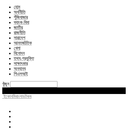
হোম
অর্থনীতি
পুঁজিবাজার
ব্যাংক-বিমা
জাতীয়
রাজনীতি
সারাদেশ
আন্তর্জাতিক
খেলা
বিনোদন
তথ্য-প্রযুক্তি
সাক্ষাৎকার
অন্যান্য
পিএসআই
খুঁজুন
Sunday, August 9, 2026
ইকোনমিবাংলাডটকম
হোম
অর্থনীতি
পুঁজিবাজার
ব্যাংক-বিমা