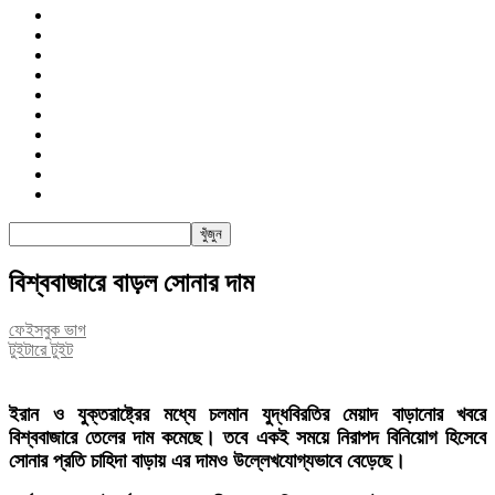
জাতীয়
রাজনীতি
সারাদেশ
আন্তর্জাতিক
খেলা
বিনোদন
তথ্য-প্রযুক্তি
সাক্ষাৎকার
অন্যান্য
পিএসআই
বিশ্ববাজারে বাড়ল সোনার দাম
ফেইসবুক ভাগ
টুইটারে টুইট
ইরান ও যুক্তরাষ্ট্রের মধ্যে চলমান যুদ্ধবিরতির মেয়াদ বাড়ানোর খবরে
বিশ্ববাজারে তেলের দাম কমেছে। তবে একই সময়ে নিরাপদ বিনিয়োগ হিসেবে
সোনার প্রতি চাহিদা বাড়ায় এর দামও উল্লেখযোগ্যভাবে বেড়েছে।