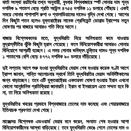
বার্তা সংস্থা রয়টার্সের তথ্য অনুযায়ী, বুধবার বিশ্ববাজারে স্পট সোনার দাম শূন্য
দশমিক ৯ শতাংশ বেড়ে প্রতি আউন্স ৪৭৫৫ দশমিক ১১ ডলারে পৌঁছায়। একই
সময়ে সোনার পাশাপাশি রুপা ও প্যালাডিয়ামের দামেও বৃদ্ধি দেখা গেছে। আগের
দিন কিছুটা পতন হলেও যুক্তরাষ্ট্রের সাবেক প্রেসিডেন্ট ডোনাল্ড ট্রাম্পের নতুন
ঘোষণার পর বাজারে আবারও গতি ফিরে আসে।
বাজার বিশ্লেষকদের মতে, যুদ্ধবিরতি নিয়ে অনিশ্চয়তা কমে যাওয়ায়
মুদ্রাস্ফীতির ঝুঁকি কিছুটা হ্রাস পেয়েছে। ফলে বিনিয়োগকারীরা আবারও সোনায়
বিনিয়োগে আগ্রহী হচ্ছেন। এ সময় সোনার ভবিষ্যৎ চুক্তির দামও শূন্য দশমিক
১ শতাংশের বেশি বেড়ে ৪৭৭২ দশমিক ৯০ ডলারে দাঁড়িয়েছে।
দুই সপ্তাহ আগে শুরু হওয়া যুদ্ধবিরতির মেয়াদ শেষ হওয়ার কয়েক ঘণ্টা আগে
ট্রাম্প জানান, শান্তি আলোচনার স্বার্থে তিনি যুদ্ধবিরতির মেয়াদ অনির্দিষ্টকালের
জন্য বাড়াচ্ছেন। তবে এটি যুক্তরাষ্ট্রের একতরফা ঘোষণা হওয়ায় ইরান এখনো
কোনো আনুষ্ঠানিক প্রতিক্রিয়া জানায়নি। ইরান বা ইসরায়েল এতে সম্মত হবে কি
না, তা নিয়ে অনিশ্চয়তা রয়েছে।
যুদ্ধবিরতির খবরের প্রভাবে বিশ্ববাজারে তেলের দাম কমেছে এবং শেয়ারবাজারে
ইতিবাচক প্রবণতা দেখা গেছে।
মারেক্সের বিশ্লেষক এডওয়ার্ড মেয়ার মনে করেন, সংঘাত শেষ হওয়ার আশা
বিনিয়োগকারীদের আস্থা বাড়িয়েছে। তবে যুদ্ধবিরতি ভেঙে গেলে তেলের দাম ও