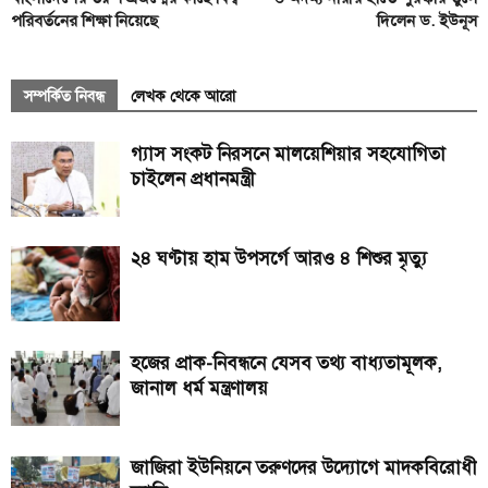
পরিবর্তনের শিক্ষা নিয়েছে
দিলেন ড. ইউনূস
সম্পর্কিত নিবন্ধ
লেখক থেকে আরো
গ্যাস সংকট নিরসনে মালয়েশিয়ার সহযোগিতা
চাইলেন প্রধানমন্ত্রী
২৪ ঘণ্টায় হাম উপসর্গে আরও ৪ শিশুর মৃত্যু
হজের প্রাক-নিবন্ধনে যেসব তথ্য বাধ্যতামূলক,
জানাল ধর্ম মন্ত্রণালয়
জাজিরা ইউনিয়নে তরুণদের উদ্যোগে মাদকবিরোধী