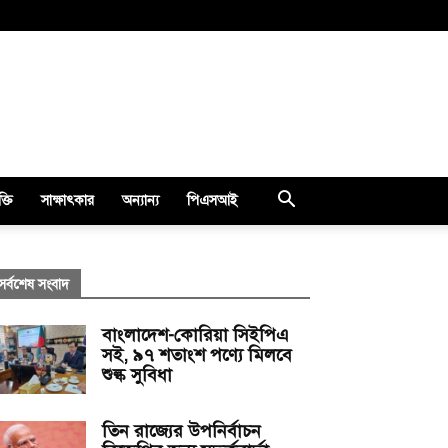
ক্তি
সাক্ষাৎকার
অন্যান্য
পিএসআই
সর্বশেষ সংবাদ
বাংলাদেশ-কোরিয়া সিইপিএ
সই, ৯৭ শতাংশ পণ্যে মিলবে
শুল্ক সুবিধা
তিন রাজ্যের উপনির্বাচন