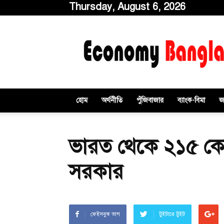
Thursday, August 6, 2026
ইকোনমিবাংলাডটকম
হোম
অর্থনীতি
পুঁজিবাজার
ব্যাংক-বিমা
জ
ভারত থেকে ২১৫ কো
সরকার
ফেইসবুক ভাগ
টুইটারে টুইট