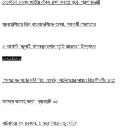
যেকোনো মূল্যে জাতীয় ঐক্য রক্ষা করতে হবে- প্রধানমন্ত্রী
মালয়েশিয়ায় তিন বাংলাদেশিকে হত্যা, সহকর্মী গ্রেপ্তার
৫ আগস্ট ‘জুলাই গণঅভ্যুত্থান স্মৃতি জাদুঘর’ উদ্বোধন
সর্বশেষ সংবাদ
‘আমরা জনগণের দাবি নিয়ে এসেছি’ সচিবালয়ের সামনে বিরোধীদলীয় নেতা
আসামে ভয়াবহ বন্যা, প্রাণহানি ৯৫
সচিবালয়ে বড় রদবদল, ৫ মন্ত্রণালয়ে নতুন সচিব