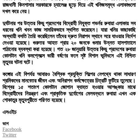
রাজধানী কিনশাসার সরকারকে চ্যালেঞ্জ ছুড়ে দিয়ে এই খনিজসমৃদ্ধ এলাকাগুলো
দখল করে নেয়।
দুর্ঘটনার পর উত্তর কিভু প্রদেশের বিদ্রোহী নিযুক্ত গভর্নর রুবায়া এলাকায় সব
ধরনের খনি খনন কাজ সাময়িকভাবে স্থগিত করেছেন। যারা খনির কাছাকাছি
অস্থায়ী বসতি তৈরি করেছিলেন তাঁদের দ্রুত নিরাপদ স্থানে সরে যাওয়ার নির্দেশ
দেওয়া হয়েছে। গুরুতর আহত প্রায় ২০ জনকে গুমার উন্নত হাসপাতালে
পাঠানোর ব্যবস্থা করা হয়েছে। গত ২৮ জানুয়ারি উত্তর কিভু প্রদেশের রুবায়া
কোলটান খনি কমপ্লেক্সে ভারী বর্ষণের ফলে সৃষ্ট বিশাল ভূমিধসে এই নিশ্চিত
মৃত্যুর ঘটনা ঘটে।
কঙ্গোর এই বিপর্যয় আবারও বৈশ্বিক প্রযুক্তি শিল্পের নেপথ্যে থাকা সাধারণ
শ্রমিকদের মানবেতর জীবন এবং অনিরাপদ কর্মক্ষেত্রের চিত্রটি ফুটিয়ে তুলেছে।
বিশ্বের ১৫ শতাংশ কোলটান জোগান ব্যাহত হওয়ার আশঙ্কার মাঝে
বিদ্রোহীদের নিয়ন্ত্রণ এবং প্রাকৃতিক দুর্যোগের মেলবন্ধনে রুবায়া এখন এক
শোকাতুর মৃত্যুপুরীতে পরিণত হয়েছে।
এসএইচ
ভাগ
Facebook
Twitter