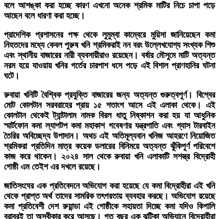
বলে আশঙ্কা করা হচ্ছে কারণ এখনো অনেক শ্রমিক মাটির নিচে চাপা পড়ে
আছেন বলে ধারণা করা হচ্ছে।
প্রাদেশিক প্রশাসনের পক্ষ থেকে লুমুম্বা কাম্বেরে মুয়িসা জানিয়েছেন কমা
নিহতদের মধ্যে কেবল পুরুষ খনি শ্রমিকরাই নন বরং উল্লেখযোগ্য সংখ্যক শিশু
এবং স্থানীয় বাজারের নারী ব্যবসায়ীরাও রয়েছেন। বর্ষার মৌসুমে মাটি অত্যন্ত
নরম হয়ে যাওয়ায় খনির গর্তের চারপাশ ধসে পড়ে এই বিশাল প্রাণহানির ঘটনা
ঘটে।
রুবায়া খনিটি বৈশ্বিক প্রযুক্তি বাজারের জন্য অত্যন্ত গুরুত্বপূর্ণ। বিশ্বের
মোট কোলটান সরবরাহের প্রায় ১৫ শতাংশ আসে এই এলাকা থেকে। এই
কোলটান থেকেই ট্যান্টালাম নামক বিরল ধাতু নিষ্কাশন করা হয় যা আধুনিক
স্মার্টফোন কমা ল্যাপটপ কমা মহাকাশ গবেষণার যন্ত্রপাতি এবং গ্যাস টারবাইন
তৈরির অবিচ্ছেদ্য উপাদান। অথচ এই অতিমূল্যবান খনিজ আহরণে নিয়োজিত
শ্রমিকরা প্রতিদিন মাত্র কয়েক ডলারের বিনিময়ে অত্যন্ত ঝুঁকিপূর্ণ পরিবেশে
কাজ করে থাকেন। ২০২৪ সাল থেকে রুবায়া খনি এলাকাটি সশস্ত্র বিদ্রোহী
গোষ্ঠী এম তেইশ এর দখলে রয়েছে।
জাতিসংঘের এক প্রতিবেদনে অভিযোগ করা হয়েছে যে কমা বিদ্রোহীরা এই খনি
থেকে প্রাপ্ত অর্থ তাদের সামরিক তৎপরতায় ব্যবহার করছে। অভিযোগ রয়েছে
কমা প্রতিবেশী দেশ রুয়ান্ডা এই গোষ্ঠীকে সহায়তা দিচ্ছে কমা যদিও কিগালি
বরাবরই তা অস্বীকার করে আসছে। গত বছর এক ঝটিকা অভিযানে বিদ্রোহীরা