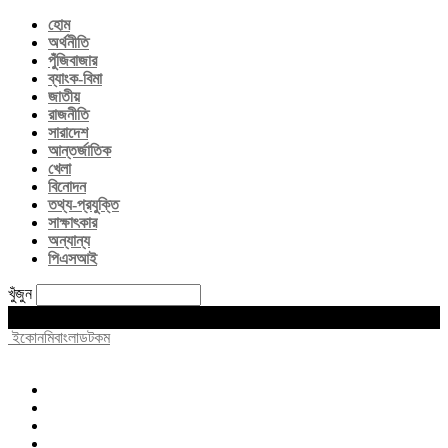
হোম
অর্থনীতি
পুঁজিবাজার
ব্যাংক-বিমা
জাতীয়
রাজনীতি
সারাদেশ
আন্তর্জাতিক
খেলা
বিনোদন
তথ্য-প্রযুক্তি
সাক্ষাৎকার
অন্যান্য
পিএসআই
খুঁজুন
Saturday, August 8, 2026
ইকোনমিবাংলাডটকম
হোম
অর্থনীতি
পুঁজিবাজার
ব্যাংক-বিমা