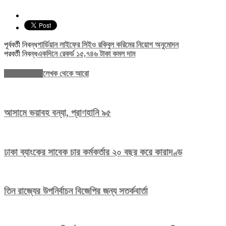
পূর্ববর্তী নিবন্ধ
গার্ডিয়ান লাইফের সিইও রকিবুল করিমের নিয়োগ অনুমোদন
পরবর্তী নিবন্ধ
একদিনে রেকর্ড ১৫,৭৪৬ টাকা কমল দাম
সম্পর্কিত নিবন্ধ
লেখক থেকে আরো
আসামে ভয়াবহ বন্যা, প্রাণহানি ৯৫
ঢাকা ব্যাংকের সাবেক চার কর্মকর্তার ২০ বছর করে কারাদণ্ড
তিন রাজ্যের উপনির্বাচন বিজেপির জন্য সতর্কবার্তা