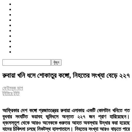
জাতীয়
রাজনীতি
সারাদেশ
আন্তর্জাতিক
খেলা
বিনোদন
তথ্য-প্রযুক্তি
সাক্ষাৎকার
অন্যান্য
পিএসআই
রুবায়া খনি ধসে শোকাতুর কঙ্গো, নিহতের সংখ্যা বেড়ে ২২৭
ফেইসবুক ভাগ
টুইটারে টুইট
আফ্রিকার দেশ কঙ্গো প্রজাতন্ত্রের রুবায়া এলাকায় একটি কোলটান খনিতে গত
বুধবার সংঘটিত ভয়াবহ ভূমিধসে অন্তত ২২৭ জন প্রাণ হারিয়েছেন।
ধ্বংসস্তূপ থেকে আরও অনেককে গুরুতর আহত অবস্থায় উদ্ধার করা হয়েছে
যাদের চিকিৎসা চলছে নিকটস্থ হাসপাতালে। নিহতের সংখ্যা আরও বাড়তে পারে