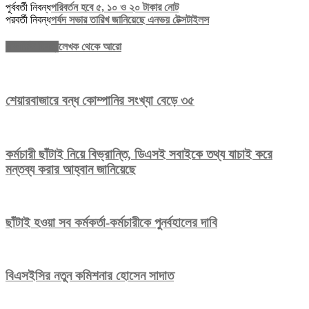
পূর্ববর্তী নিবন্ধ
পরিবর্তন হবে ৫, ১০ ও ২০ টাকার নোট
পরবর্তী নিবন্ধ
পর্ষদ সভার তারিখ জানিয়েছে এনভয় টেক্সটাইলস
সম্পর্কিত নিবন্ধ
লেখক থেকে আরো
শেয়ারবাজারে বন্ধ কোম্পানির সংখ্যা বেড়ে ৩৫
কর্মচারী ছাঁটাই নিয়ে বিভ্রান্তি, ডিএসই সবাইকে তথ্য যাচাই করে
মন্তব্য করার আহ্বান জানিয়েছে
ছাঁটাই হওয়া সব কর্মকর্তা-কর্মচারীকে পুনর্বহালের দাবি
বিএসইসির নতুন কমিশনার হোসেন সাদাত