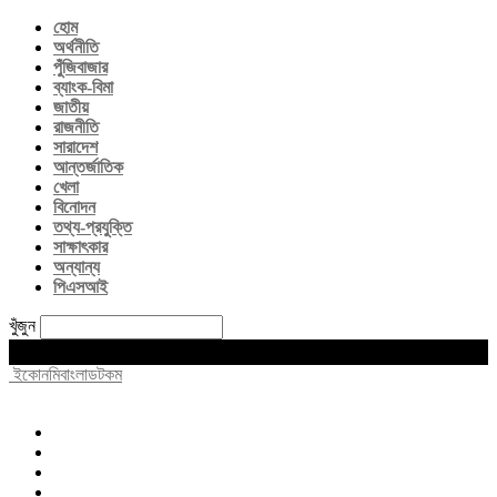
হোম
অর্থনীতি
পুঁজিবাজার
ব্যাংক-বিমা
জাতীয়
রাজনীতি
সারাদেশ
আন্তর্জাতিক
খেলা
বিনোদন
তথ্য-প্রযুক্তি
সাক্ষাৎকার
অন্যান্য
পিএসআই
খুঁজুন
Sunday, August 9, 2026
ইকোনমিবাংলাডটকম
হোম
অর্থনীতি
পুঁজিবাজার
ব্যাংক-বিমা