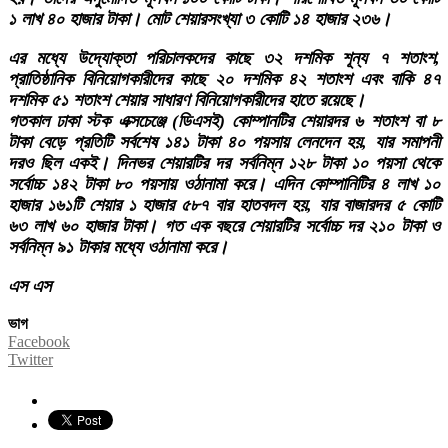
১ লাখ ৪০ হাজার টাকা। মোট শেয়ারসংখ্যা ৩ কোটি ১৪ হাজার ২৩৬।
এর মধ্যে উদ্যোক্তা পরিচালকদের কাছে ৩২ দশমিক শূন্য ৭ শতাংশ,
প্রাতিষ্ঠানিক বিনিয়োগকারীদের কাছে ২০ দশমিক ৪২ শতাংশ এবং বাকি ৪৭
দশমিক ৫১ শতাংশ শেয়ার সাধারণ বিনিয়োগকারীদের হাতে রয়েছে।
গতকাল ঢাকা স্টক এক্সচেঞ্জে (ডিএসই) কোম্পানটির শেয়ারদর ৬ শতাংশ বা ৮
টাকা বেড়ে প্রতিটি সর্বশেষ ১৪১ টাকা ৪০ পয়সায় লেনদেন হয়, যার সমাপনী
দরও ছিল একই। দিনভর শেয়ারটির দর সর্বনিম্ন ১২৮ টাকা ১০ পয়সা থেকে
সর্বোচ্চ ১৪২ টাকা ৮০ পয়সায় ওঠানামা করে। এদিন কোম্পানিটির ৪ লাখ ১০
হাজার ১৬১টি শেয়ার ১ হাজার ৫৮৭ বার হাতবদল হয়, যার বাজারদর ৫ কোটি
৬৩ লাখ ৬০ হাজার টাকা। গত এক বছরে শেয়ারটির সর্বোচ্চ দর ২১০ টাকা ও
সর্বনিম্ন ৯১ টাকার মধ্যে ওঠানামা করে।
এস এস
ভাগ
Facebook
Twitter