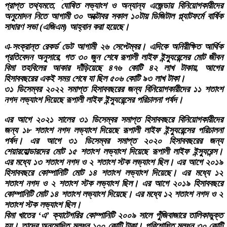
প্রাপ্ত তথ্যমতে, ঘোষিত লভ্যাংশ ও অন্যান্য এজেন্ডায় বিনিয়োগকারীদের
অনুমোদন নিতে আগামী ৩০ অক্টোবর সকাল ১০টায় ডিজিটাল প্ল্যাটফর্মে বার্ষিক
সাধারণ সভা (এজিএম) আহ্বান করা হয়েছে।
এ-সংক্রান্ত রেকর্ড ডেট আগামী ২৬ সেপ্টেম্বর। এদিকে অনিরীক্ষিত আর্থিক
প্রতিবেদন অনুসারে, গত ৩০ জুন শেষে রূপালী লাইফ ইন্স্যুরেন্সের মোট জীবন
বিমা তহবিলের আকার দাঁড়িয়েছে ৪৭৬ কোটি ৪২ লাখ টাকায়, আগের
হিসাববছরের একই সময় শেষে যা ছিল ৫০৬ কোটি ৯৩ লাখ টাকা।
৩১ ডিসেম্বর ২০২২ সমাপ্ত হিসাববছরের জন্য বিনিয়োগকারীদের ১১ শতাংশ
নগদ লভ্যাংশ দিয়েছে রূপালী লাইফ ইন্স্যুরেন্সের পরিচালনা পর্ষদ।
এর আগে ২০২১ সালের ৩১ ডিসেম্বর সমাপ্ত হিসাববছরে বিনিয়োগকারীদের
জন্য ১৮ শতাংশ নগদ লভ্যাংশ দিয়েছে রূপালী লাইফ ইন্স্যুরেন্সের পরিচালনা
পর্ষদ। এর আগে ৩১ ডিসেম্বর সমাপ্ত ২০২০ হিসাববছরের জন্য
শেয়ারহোল্ডারদের মোট ১৫ শতাংশ লভ্যাংশ দিয়েছে রূপালী লাইফ ইন্স্যুরেন্স।
এর মধ্যে ১৩ শতাংশ নগদ ও ২ শতাংশ স্টক লভ্যাংশ ছিল। এর আগে ২০১৯
হিসাববছরে কোম্পানিটি মোট ১৪ শতাংশ লভ্যাংশ দিয়েছে। এর মধ্যে ১২
শতাংশ নগদ ও ২ শতাংশ স্টক লভ্যাংশ ছিল। এর আগে ২০১৯ হিসাববছরে
কোম্পানিটি মোট ১৪ শতাংশ লভ্যাংশ দিয়েছে। এর মধ্যে ১২ শতাংশ নগদ ও ২
শতাংশ স্টক লভ্যাংশ ছিল।
বিমা খাতের ‘এ’ ক্যাটেগরির কোম্পানিটি ২০০৯ সালে পুঁজিবাজারে তালিকাভুক্ত
হয়। তাদের অনুমোদিত মূলধন ১০০ কোটি টাকা। পরিশোধিত মূলধন ৩০ কোটি