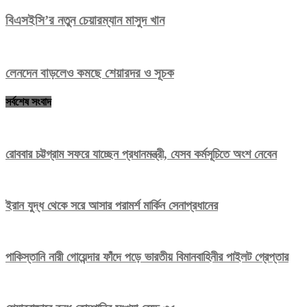
বিএসইসি’র নতুন চেয়ারম্যান মাসুদ খান
লেনদেন বাড়লেও কমছে শেয়ারদর ও সূচক
সর্বশেষ সংবাদ
রোববার চট্টগ্রাম সফরে যাচ্ছেন প্রধানমন্ত্রী, যেসব কর্মসূচিতে অংশ নেবেন
ইরান যুদ্ধ থেকে সরে আসার পরামর্শ মার্কিন সেনাপ্রধানের
পাকিস্তানি নারী গোয়েন্দার ফাঁদে পড়ে ভারতীয় বিমানবাহিনীর পাইলট গ্রেপ্তার