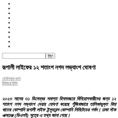
জাতীয়
রাজনীতি
সারাদেশ
আন্তর্জাতিক
খেলা
বিনোদন
তথ্য-প্রযুক্তি
সাক্ষাৎকার
অন্যান্য
পিএসআই
রূপালী লাইফের ১২ শতাংশ নগদ লভ্যাংশ ঘোষণা
ফেইসবুক ভাগ
টুইটারে টুইট
২০২৩ সালের ৩১ ডিসেম্বর সমাপ্ত হিসাববছরে বিনিয়োগকারীদের জন্য ১২
শতাংশ নগদ লভ্যাংশ দেয়ার ঘোষণা করেছে পুঁজিবাজারে তালিকাভুক্ত বিমা
খাতের কোম্পানি রূপালী লাইফ ইন্স্যুরেন্স কোম্পানি লিমিটেডের পর্ষদ। ঢাকা স্টক
এক্সচেঞ্জ (ডিএসই) সূত্রে এ তথ্য জানা গেছে।