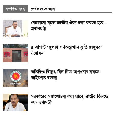
সম্পর্কিত নিবন্ধ
লেখক থেকে আরো
যেকোনো মূল্যে জাতীয় ঐক্য রক্ষা করতে হবে-
প্রধানমন্ত্রী
৫ আগস্ট ‘জুলাই গণঅভ্যুত্থান স্মৃতি জাদুঘর’
উদ্বোধন
অতিরিক্ত বিদ্যুৎ বিল নিয়ে অপপ্রচার করলে
আইনগত ব্যবস্থা
সরকারের সমালোচনা করা যাবে, রাষ্ট্রের বিরুদ্ধে
নয়- তথ্যমন্ত্রী