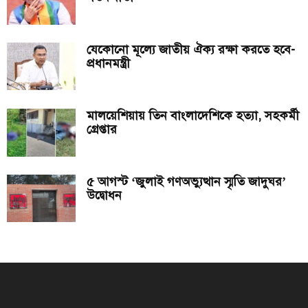
যেকোনো মূল্যে জাতীয় ঐক্য রক্ষা করতে হবে-
প্রধানমন্ত্রী
মালয়েশিয়ায় তিন বাংলাদেশিকে হত্যা, সহকর্মী
গ্রেপ্তার
৫ আগস্ট ‘জুলাই গণঅভ্যুত্থান স্মৃতি জাদুঘর’
উদ্বোধন