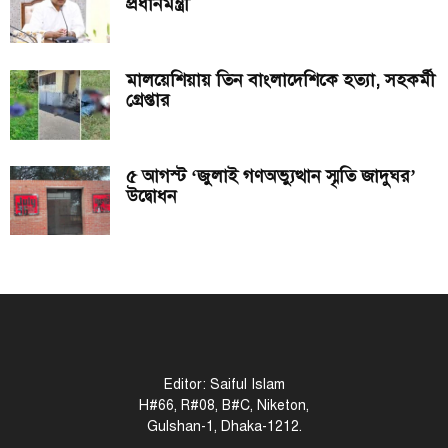
প্রধানমন্ত্রী
মালয়েশিয়ায় তিন বাংলাদেশিকে হত্যা, সহকর্মী
গ্রেপ্তার
৫ আগস্ট ‘জুলাই গণঅভ্যুত্থান স্মৃতি জাদুঘর’
উদ্বোধন
Editor: Saiful Islam
H#66, R#08, B#C, Niketon,
Gulshan-1, Dhaka-1212.