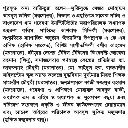
পুরস্কৃত অন্য ব্যক্তিত্বরা হলেন—মুক্তিযুদ্ধে মেজর মোহাম্মদ
আবদুল জলিল (মরণোত্তর), বিজ্ঞান ও প্রযুক্তিতে সাবেক সচিব ও
বাংলাদেশ ধান গবেষণা ইনস্টিটিউটের মহাপরিচালক অধ্যাপক
জহুরুল করিম, সাহিত্যে আশরাফ সিদ্দিকী (মরণোত্তর),
সংস্কৃতিতে ম্যাগাজিন অনুষ্ঠান ‘ইত্যাদি’র উপস্থাপক এ কে এম
হানিফ (হানিফ সংকেত), বিশিষ্ট সংগীতশিল্পী বশীর আহমেদ
(মরণোত্তর), ক্রীড়ায় দেশের টেবিল টেনিসের কিংবদন্তি জোবেরা
রহমান (লিনু), সমাজসেবায় গণস্বাস্থ্য কেন্দ্রের প্রতিষ্ঠাতা ডা.
জাফরুল্লাহ চৌধুরী (মরণোত্তর), মো. সাইদুল হক, রাজধানীর
মাইলস্টোন স্কুল অ্যান্ড কলেজে যুদ্ধবিমান দুর্ঘটনায় নিহত শিক্ষক
মাহেরীন চৌধুরী (মরণোত্তর), জনপ্রশাসনে কাজী ফজলুর রহমান
(মরণোত্তর), গবেষণা ও প্রশিক্ষণে মোহাম্মদ আবদুল বাকী,
অধ্যাপক এম এ রহিম ও অধ্যাপক ড. সুকোমল বড়ুয়া এবং
পরিবেশ সংরক্ষণে প্রকৃতি ও জীবন ফাউন্ডেশনের চেয়ারম্যান
এবং চ্যানেল আইয়ের পরিচালক আবদুল মুকিত মজুমদার
(মুকিত মজুমদার বাবু)।