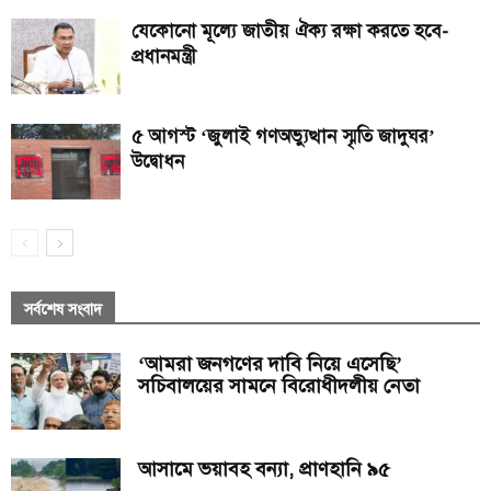
যেকোনো মূল্যে জাতীয় ঐক্য রক্ষা করতে হবে-
প্রধানমন্ত্রী
৫ আগস্ট ‘জুলাই গণঅভ্যুত্থান স্মৃতি জাদুঘর’
উদ্বোধন
সর্বশেষ সংবাদ
‘আমরা জনগণের দাবি নিয়ে এসেছি’
সচিবালয়ের সামনে বিরোধীদলীয় নেতা
আসামে ভয়াবহ বন্যা, প্রাণহানি ৯৫