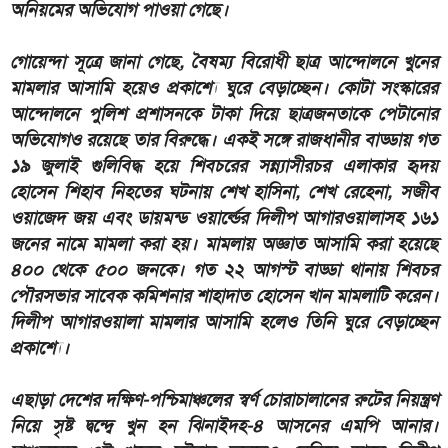
অনিয়মের অভিযোগ পাওয়া গেছে।
গোয়েন্দা সূত্রে জানা গেছে, বৈষম্য বিরোধী ছাত্র আন্দোলনে খুনের
মামলার আসামি হয়েও প্রকাশ্যে ঘুরে বেড়াচ্ছেন। কোটা সংস্কারের
আন্দোলনে পুলিশ প্রশাসনকে টাকা দিয়ে ছাত্রজনতাকে পেটানোর
অভিযোগও রয়েছে তার বিরুদ্ধে। একই সঙ্গে রাজধানীর বাড্ডায় গত
১৯ জুলাই গুলিবিদ্ধ হয়ে শিবচরের সন্ন্যাসীরচর এলাকার হৃদয়
হোসেন শিহাব নিহতের ঘটনায় শেখ হাসিনা, শেখ রেহেনা, সজীব
ওয়াজেদ জয় এবং ডায়মন্ড ওয়ার্ল্ডের দিলীপ আগারওয়ালাসহ ১৬১
জনের নামে মামলা করা হয়। মামলায় অজ্ঞাত আসামি করা হয়েছে
৪০০ থেকে ৫০০ জনকে। গত ২২ আগস্ট বাড্ডা থানায় শিবচর
পৌরসভার সাবেক কমিশনার শাহাদাত হোসেন খান মামলাটি করেন।
দিলীপ আগারওয়ালা মামলার আসামি হলেও তিনি ঘুরে বেড়াচ্ছেন
প্রকাশ্যে।
এছাড়া দেশের দক্ষিণ-পশ্চিমাঞ্চলের স্বর্ণ চোরাচালানের রুটের নিয়ন্ত্রণ
নিয়ে সৃষ্ট দ্বন্দ্বে খুন হন ঝিনাইদহ-৪ আসনের এমপি আনার।