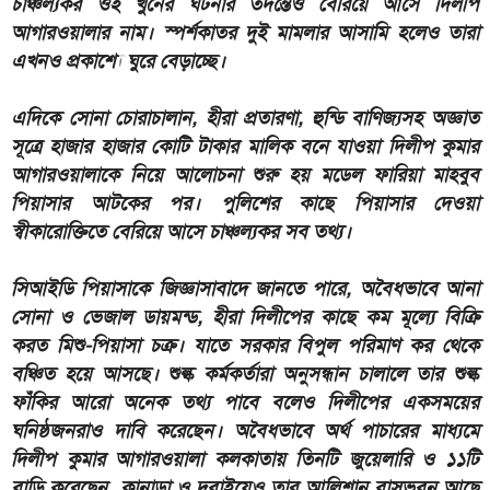
চাঞ্চল্যকর ওই খুনের ঘটনার তদন্তেও বেরিয়ে আসে দিলীপ
আগারওয়ালার নাম। স্পর্শকাতর দুই মামলার আসামি হলেও তারা
এখনও প্রকাশ্যে ঘুরে বেড়াচ্ছে।
এদিকে সোনা চোরাচালান, হীরা প্রতারণা, হুন্ডি বাণিজ্যসহ অজ্ঞাত
সূত্রে হাজার হাজার কোটি টাকার মালিক বনে যাওয়া দিলীপ কুমার
আগারওয়ালাকে নিয়ে আলোচনা শুরু হয় মডেল ফারিয়া মাহবুব
পিয়াসার আটকের পর। পুলিশের কাছে পিয়াসার দেওয়া
স্বীকারোক্তিতে বেরিয়ে আসে চাঞ্চল্যকর সব তথ্য।
সিআইডি পিয়াসাকে জিজ্ঞাসাবাদে জানতে পারে, অবৈধভাবে আনা
সোনা ও ভেজাল ডায়মন্ড, হীরা দিলীপের কাছে কম মূল্যে বিক্রি
করত মিশু-পিয়াসা চক্র। যাতে সরকার বিপুল পরিমাণ কর থেকে
বঞ্চিত হয়ে আসছে। শুল্ক কর্মকর্তারা অনুসন্ধান চালালে তার শুল্ক
ফাঁকির আরো অনেক তথ্য পাবে বলেও দিলীপের একসময়ের
ঘনিষ্ঠজনরাও দাবি করেছেন। অবৈধভাবে অর্থ পাচারের মাধ্যমে
দিলীপ কুমার আগারওয়ালা কলকাতায় তিনটি জুয়েলারি ও ১১টি
বাড়ি করেছেন, কানাডা ও দুবাইয়েও তার আলিশান বাসভবন আছে