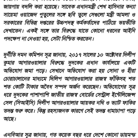
জায়গায় বদলি করা হয়েছে। সাবেক প্রধানমন্ত্রী শেখ হাসিনার কন্যা
সায়েমা ওয়াজেদ পুতুলের সঙ্গে ছবি তুলে সেগুলো মন্ত্রী আমলা ও
সরকারের বিভিন্ন দপ্তরের উচ্চপদস্থ কর্মকর্তাদের পাঠিয়ে ভয়ভীতি
দেখাতেন। একই সঙ্গে তার বিরুদ্ধে যাতে কোনো ধরনের আইনি
পদক্ষেপ না নেওয়া হয়, সেটা নিশ্চিত করতেন।
দুর্নীতি দমন কমিশন সূত্র জানায়, ২০১৭ সালের ১০ অক্টোবর দিলীপ
কুমার আগারওয়ালার বিরুদ্ধে দুদকের প্রধান কার্যালয়ে একটি
অভিযোগ জমা পড়ে। সেখানে অভিযোগ করা হয় সোনা ও হীরা
চোরাচালানের মাধ্যমে দিলিপ আগারওয়ালার রাজস্ব ফাঁকিসহ শত
শত কোটি টাকার অবৈধ সম্পদ অর্জন করেছেন। অভিযোগের সূত্র
ধরে দুদকের পাশাপাশি জাতীয় রাজস্ব বোর্ডের সেন্ট্রাল ইন্টেলিজেন্স
সেল (সিআইসি) দিলীপ আগরওয়ালার আয়কর নথি ও ভ্যাট ফাকির
তদন্ত শুরু করে। কিন্তু রহস্যজনক কারণে সেই তদন্ত ধামাচাপা পড়ে
আছে।
এনবিআর সূত্র জানায়, গত কয়েক বছর ধরে দেশে কোনো ডায়মন্ড