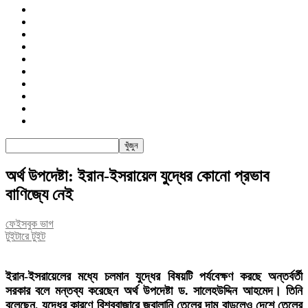
জাতীয়
রাজনীতি
সারাদেশ
আন্তর্জাতিক
খেলা
বিনোদন
তথ্য-প্রযুক্তি
সাক্ষাৎকার
অন্যান্য
পিএসআই
অর্থ উপদেষ্টা: ইরান-ইসরায়েল যুদ্ধের কোনো প্রভাব
বাণিজ্যে নেই
ফেইসবুক ভাগ
টুইটারে টুইট
ইরান-ইসরায়েলের মধ্যে চলমান যুদ্ধের বিষয়টি পর্যবেক্ষণ করছে অন্তর্বর্তী
সরকার বলে মন্তব্য করেছেন অর্থ উপদেষ্টা ড. সালেহউদ্দিন আহমেদ। তিনি
বলেছেন, যুদ্ধের কারণে বিশ্ববাজারে জ্বালানি তেলের দাম বাড়লেও দেশে তেলের