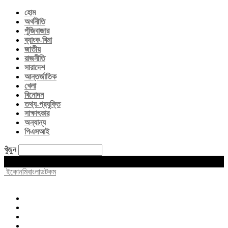
হোম
অর্থনীতি
পুঁজিবাজার
ব্যাংক-বিমা
জাতীয়
রাজনীতি
সারাদেশ
আন্তর্জাতিক
খেলা
বিনোদন
তথ্য-প্রযুক্তি
সাক্ষাৎকার
অন্যান্য
পিএসআই
খুঁজুন
Saturday, August 8, 2026
ইকোনমিবাংলাডটকম
হোম
অর্থনীতি
পুঁজিবাজার
ব্যাংক-বিমা