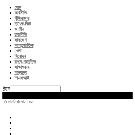
হোম
অর্থনীতি
পুঁজিবাজার
ব্যাংক-বিমা
জাতীয়
রাজনীতি
সারাদেশ
আন্তর্জাতিক
খেলা
বিনোদন
তথ্য-প্রযুক্তি
সাক্ষাৎকার
অন্যান্য
পিএসআই
খুঁজুন
Friday, August 7, 2026
ইকোনমিবাংলাডটকম
হোম
অর্থনীতি
পুঁজিবাজার
ব্যাংক-বিমা