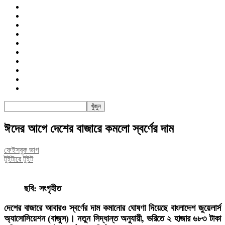
জাতীয়
রাজনীতি
সারাদেশ
আন্তর্জাতিক
খেলা
বিনোদন
তথ্য-প্রযুক্তি
সাক্ষাৎকার
অন্যান্য
পিএসআই
ঈদের আগে দেশের বাজারে কমলো স্বর্ণের দাম
ফেইসবুক ভাগ
টুইটারে টুইট
ছবি: সংগৃহীত
দেশের বাজারে আবারও স্বর্ণের দাম কমানোর ঘোষণা দিয়েছে বাংলাদেশ জুয়েলার্স
অ্যাসোসিয়েশন (বাজুস)। নতুন সিদ্ধান্ত অনুযায়ী, ভরিতে ২ হাজার ৬৮৩ টাকা