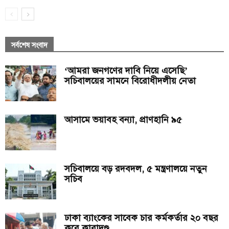
সর্বশেষ সংবাদ
‘আমরা জনগণের দাবি নিয়ে এসেছি’
সচিবালয়ের সামনে বিরোধীদলীয় নেতা
আসামে ভয়াবহ বন্যা, প্রাণহানি ৯৫
সচিবালয়ে বড় রদবদল, ৫ মন্ত্রণালয়ে নতুন
সচিব
ঢাকা ব্যাংকের সাবেক চার কর্মকর্তার ২০ বছর
করে কারাদণ্ড