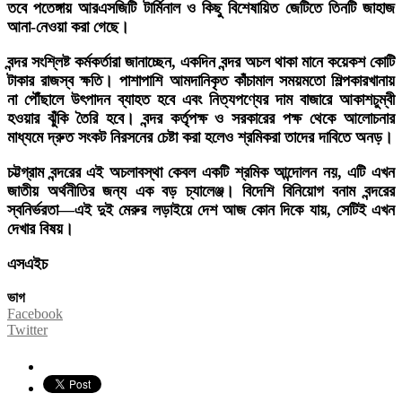
তবে পতেঙ্গায় আরএসজিটি টার্মিনাল ও কিছু বিশেষায়িত জেটিতে তিনটি জাহাজ
আনা-নেওয়া করা গেছে।
বন্দর সংশ্লিষ্ট কর্মকর্তারা জানাচ্ছেন, একদিন বন্দর অচল থাকা মানে কয়েকশ কোটি
টাকার রাজস্ব ক্ষতি। পাশাপাশি আমদানিকৃত কাঁচামাল সময়মতো শিল্পকারখানায়
না পৌঁছালে উৎপাদন ব্যাহত হবে এবং নিত্যপণ্যের দাম বাজারে আকাশচুম্বী
হওয়ার ঝুঁকি তৈরি হবে। বন্দর কর্তৃপক্ষ ও সরকারের পক্ষ থেকে আলোচনার
মাধ্যমে দ্রুত সংকট নিরসনের চেষ্টা করা হলেও শ্রমিকরা তাদের দাবিতে অনড়।
চট্টগ্রাম বন্দরের এই অচলাবস্থা কেবল একটি শ্রমিক আন্দোলন নয়, এটি এখন
জাতীয় অর্থনীতির জন্য এক বড় চ্যালেঞ্জ। বিদেশি বিনিয়োগ বনাম বন্দরের
স্বনির্ভরতা—এই দুই মেরুর লড়াইয়ে দেশ আজ কোন দিকে যায়, সেটিই এখন
দেখার বিষয়।
এসএইচ
ভাগ
Facebook
Twitter