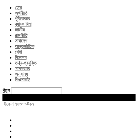
হোম
অর্থনীতি
পুঁজিবাজার
ব্যাংক-বিমা
জাতীয়
রাজনীতি
সারাদেশ
আন্তর্জাতিক
খেলা
বিনোদন
তথ্য-প্রযুক্তি
সাক্ষাৎকার
অন্যান্য
পিএসআই
খুঁজুন
Thursday, August 6, 2026
ইকোনমিবাংলাডটকম
হোম
অর্থনীতি
পুঁজিবাজার
ব্যাংক-বিমা