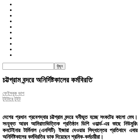
জাতীয়
রাজনীতি
সারাদেশ
আন্তর্জাতিক
খেলা
বিনোদন
তথ্য-প্রযুক্তি
সাক্ষাৎকার
অন্যান্য
পিএসআই
চট্টগ্রাম বন্দরে অনির্দিষ্টকালের কর্মবিরতি
ফেইসবুক ভাগ
টুইটারে টুইট
দেশের প্রধান প্রবেশদ্বার চট্টগ্রাম বন্দরে ঘনীভূত হচ্ছে সংকটের কালো মেঘ।
সংযুক্ত আরব আমিরাতভিত্তিক প্রতিষ্ঠান ডিপি ওয়ার্ল্ড-এর কাছে নিউমুরিং
কনটেইনার টার্মিনাল (এনসিটি) ইজারা দেওয়ার সিদ্ধান্তের প্রতিবাদে এবার
অনির্দিষ্টকালের কর্মবিরতির ডাক দিয়েছেন শ্রমিক-কর্মচারীরা।